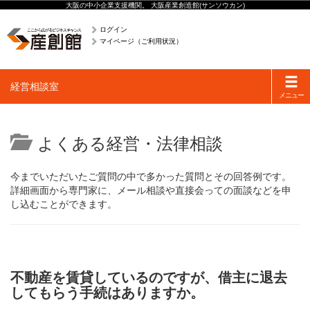
大阪の中小企業支援機関。 大阪産業創造館(サンソウカン)
ログイン
マイページ（ご利用状況）
Toggle
経営相談室
navigati
メニュー
よくある経営・法律相談
今までいただいたご質問の中で多かった質問とその回答例です。
詳細画面から専門家に、メール相談や直接会っての面談などを申
し込むことができます。
不動産を賃貸しているのですが、借主に退去
してもらう手続はありますか。