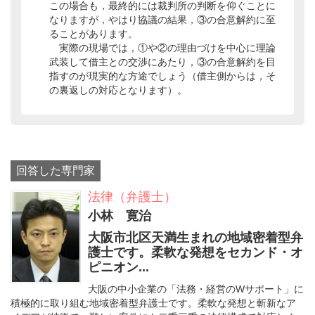
この場合も，最終的には裁判所の判断を仰ぐことに
なりますが，やはり協議の結果，③の合意解約に至
ることがあります。
実際の現場では，①や②の理由づけを中心に理論
武装して借主との交渉にあたり，③の合意解約を目
指すのが現実的な方途でしょう（借主側からは，そ
の裏返しの対応となります）。
回答した専門家
法律（弁護士）
小林 寛治
大阪市北区天満生まれの地域密着型弁
護士です。柔軟な発想をセカンド・オ
ピニオン...
大阪の中小企業の「法務・経営のWサポート」に
積極的に取り組む地域密着型弁護士です。柔軟な発想と斬新なア