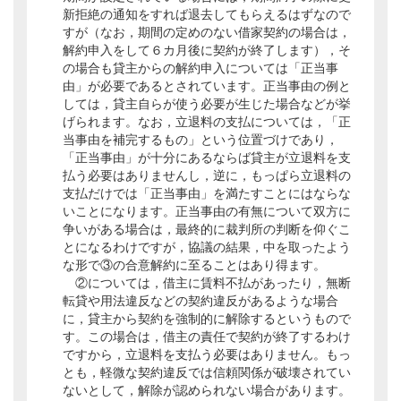
新拒絶の通知をすれば退去してもらえるはずなので
すが（なお，期間の定めのない借家契約の場合は，
解約申入をして６カ月後に契約が終了します），そ
の場合も貸主からの解約申入については「正当事
由」が必要であるとされています。正当事由の例と
しては，貸主自らが使う必要が生じた場合などが挙
げられます。なお，立退料の支払については，「正
当事由を補完するもの」という位置づけであり，
「正当事由」が十分にあるならば貸主が立退料を支
払う必要はありませんし，逆に，もっぱら立退料の
支払だけでは「正当事由」を満たすことにはならな
いことになります。正当事由の有無について双方に
争いがある場合は，最終的に裁判所の判断を仰ぐこ
とになるわけですが，協議の結果，中を取ったよう
な形で③の合意解約に至ることはあり得ます。
②については，借主に賃料不払があったり，無断
転貸や用法違反などの契約違反があるような場合
に，貸主から契約を強制的に解除するというもので
す。この場合は，借主の責任で契約が終了するわけ
ですから，立退料を支払う必要はありません。もっ
とも，軽微な契約違反では信頼関係が破壊されてい
ないとして，解除が認められない場合があります。