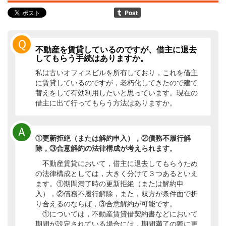
Ｑ
不動産を賃貸しているのですが、借主に退去
してもらう手続はありますか。
私は古いオフィスビルを所有しており，これを借主
に賃貸しているのですが，老朽化してきたので建て
替えをして有効利用したいと思っています。現在の
借主に出て行ってもらう方法はありますか。
Ａ
①更新拒絶（または解約申入），②債務不履行解
除，③合意解約の法律構成が考えられます。
不動産賃貸において，借主に退去してもらうため
の法律構成としては，大きく分けて３つあるといえ
ます。①期間満了時の更新拒絶（または解約申
入），②債務不履行解除，また，双方が条件面で折
り合えるのならば，③合意解約が可能です。
①については，不動産賃貸借契約書などにおいて
期間が設定されている場合には，期間満了の際に更