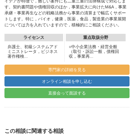
イデアが特徴で，難しい案件にも二重三重の法律構成で対応しま
す。契約書問題や債権回収のほか，事業拡大に向けたM&A，事業
承継・事業再生などの戦略法務から事業の清算まで幅広くサポー
トします。特に，バイオ，健康，医薬，食品，製造業の事業展開
については力を入れていますので，積極的にご相談ください。
ライセンス
重点取扱分野
弁護士、初級システムアド
○中小企業法務・経営全般
ミニストレータ，ビジネス
（取引・訴訟一般，債権回
著作権検...
収，事業再...
専門家の詳細を見る
オンライン相談を申し込む
直接会って面談する
この相談に関連する相談