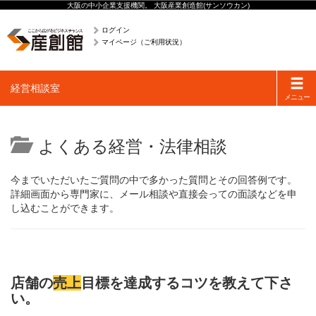
大阪の中小企業支援機関。 大阪産業創造館(サンソウカン)
ログイン
マイページ（ご利用状況）
Toggle
経営相談室
navigati
メニュー
よくある経営・法律相談
今までいただいたご質問の中で多かった質問とその回答例です。
詳細画面から専門家に、メール相談や直接会っての面談などを申
し込むことができます。
店舗の
売上
目標を達成するコツを教えて下さ
い。