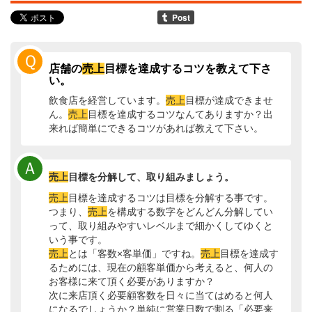
Ｑ
店舗の
売上
目標を達成するコツを教えて下さ
い。
飲食店を経営しています。
売上
目標が達成できませ
ん。
売上
目標を達成するコツなんてありますか？出
来れば簡単にできるコツがあれば教えて下さい。
Ａ
売上
目標を分解して、取り組みましょう。
売上
目標を達成するコツは目標を分解する事です。
つまり、
売上
を構成する数字をどんどん分解してい
って、取り組みやすいレベルまで細かくしてゆくと
いう事です。
売上
とは「客数×客単価」ですね。
売上
目標を達成す
るためには、現在の顧客単価から考えると、何人の
お客様に来て頂く必要がありますか？
次に来店頂く必要顧客数を日々に当てはめると何人
になるでしょうか？単純に営業日数で割る「必要来