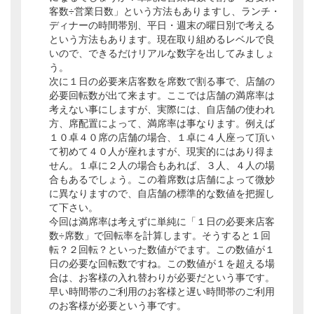
客数÷営業日数」という方法もありますし、ランチ・
ディナーの時間帯別、平日・週末の曜日別で考える
という方法もあります。現在取り組めるレベルで良
いので、できるだけリアルな数字を出してみましょ
う。
次に１日の必要来店客数を席数で割る事で、店舗の
必要回転数が出て来ます。ここでは店舗の満席率は
考えない事にしますが、実際には、自店舗の使われ
方、席配置によって、満席率は事なります。例えば
１０卓４０席の店舗の場合、１卓に４人座って頂い
て初めて４０人が座れますが、現実的にはあり得ま
せん。１卓に２人の場合もあれば、３人、４人の場
合もあるでしょう。この着席数は店舗によって微妙
に異なりますので、自店舗の標準的な数値を把握し
て下さい。
今回は満席率は考えずに単純に「１日の必要来店客
数÷席数」で回転率を計算します。そうすると１回
転？２回転？といった数値がでます。この数値が１
日の必要な回転数ですね。この数値が１を超える場
合は、お客様の入れ替わりが必要だという事です。
早い時間帯のご利用のお客様と遅い時間帯のご利用
のお客様が必要という事です。