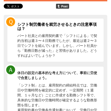
Ｑ
シフト制労働者を就労させるときの注意事項
は？
パート社員との雇用契約書で「シフトによる」で契
約当初は週３〜４日勤務でしたが、最近は週２〜３
日でシフトを組んでいます。しかし、パート社員か
ら「勤務日数が減った」と苦情がありました。どう
すればよいでしょうか？
Ａ
休日の設定の基本的な考え方について、事前に労使
で合意しましょう。
「シフト制」とは、雇用契約の締結時点では、労働
日や労働時間を確定的に定めず、一定期間（１週
間、１ヶ月など）ごとに作成する勤務シフト等で、
具体的な労働日や労働時間が確定するような勤務形
態を指します。
雇用契約書や労働条件通知書において、労働日や労