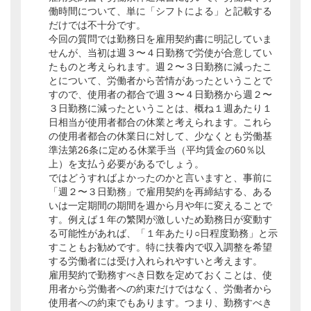
働時間について、単に「シフトによる」と記載する
だけでは不十分です。
今回の質問では勤務日を雇用契約書に明記していま
せんが、当初は週３〜４日勤務で労使が合意してい
たものと考えられます。週２〜３日勤務に減ったこ
とについて、労働者から苦情があったということで
すので、使用者の都合で週３〜４日勤務から週２〜
３日勤務に減ったということは、概ね１週あたり１
日相当が使用者都合の休業と考えられます。これら
の使用者都合の休業日に対して、少なくとも労働基
準法第26条に定める休業手当（平均賃金の60％以
上）を支払う必要があるでしょう。
ではどうすればよかったのかと言いますと、事前に
「週２〜３日勤務」で雇用契約を再締結する、ある
いは一定期間の期間を週から月や年に変えることで
す。例えば１年の繁閑が激しいため勤務日が変動す
る可能性があれば、「１年あたり○日程度勤務」と示
すこともお勧めです。特に扶養内で収入調整を希望
する労働者には受け入れられやすいと考えます。
雇用契約で勤務すべき日数を定めておくことは、使
用者から労働者への約束だけではなく、労働者から
使用者への約束でもあります。つまり、勤務すべき