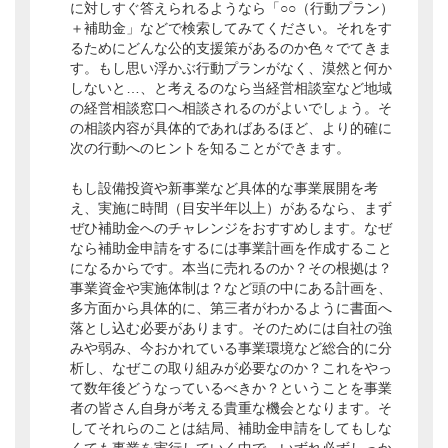
に対しすぐ答えられるようなら「○○（行動プラン）
＋補助金」などで検索してみてください。それをす
るためにどんな公的支援策があるのか色々でてきま
す。もし思い浮かぶ行動プランがなく、漠然と何か
しないと…、と考えるのなら当経営相談室など地域
の経営相談窓口へ相談されるのがよいでしょう。そ
の相談内容が具体的であればあるほど、より的確に
次の行動へのヒントを知ることができます。
もし設備投資や新事業など具体的な事業展開を考
え、実施に時間（目安半年以上）があるなら、まず
ぜひ補助金へのチャレンジをおすすめします。なぜ
なら補助金申請をするには事業計画を作成すること
になるからです。本当に売れるのか？その根拠は？
事業資金や実施体制は？など頭の中にある計画を、
多方面から具体的に、第三者がわかるように書面へ
落とし込む必要があります。そのためには自社の強
みや弱み、今おかれている事業環境など総合的に分
析し、なぜこの取り組みが必要なのか？これをやっ
て数年後どうなっているべきか？ということを事業
者の皆さん自身が考える貴重な機会となります。そ
してそれらのことは結局、補助金申請をしてもしな