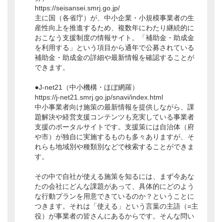
https://seisansei.smrj.go.jp/
主に国（各省庁）が、中小企業・小規模事業者の生
産性向上を推進するため、複数年にわたり継続的に
おこなう支援制度の情報サイト。「補助金・助成金
を利用する」という項目から通年で公募されている
補助金・助成金の詳細や最新情報を確認することが
できます。
●J-net21（中小機構・ほぼ網羅）
https://j-net21.smrj.go.jp/snavi/index.html
中小事業者向け施策の最新情報を提供しながら、課
題解決や経営支援コンテンツも充実している事業者
支援のポータルサイトです。支援策には自治体（府
や市）が独自に実施するものも多々ありますが、そ
れらも地域別や種類別などで検索することができま
す。
その中で自社が使える施策を知るには、まず今あな
たの会社にどんな課題があって、具体的にどのよう
な行動プランを用意できているのか？ということに
つきます。それは「使える」という言葉の主語（=主
役）が事業者の皆さんにあるからです。そんな問い