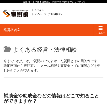
大阪の中小企業支援機関。 大阪産業創造館(サンソウカン)
ログイン
マイページ（ご利用状況）
Toggle
経営相談室
navigati
メニュー
よくある経営・法律相談
今までいただいたご質問の中で多かった質問とその回答例です。
詳細画面から専門家に、メール相談や直接会っての面談などを申
し込むことができます。
補助金や助成金などの情報はどこで知ること
ができますか？