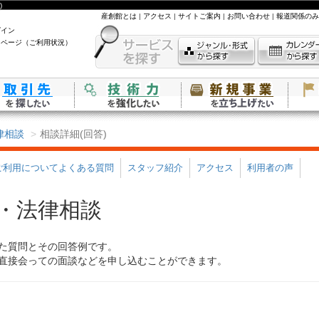
)
産創館とは
|
アクセス
|
サイトご案内
|
お問い合わせ
|
報道関係のみ
グイン
イページ（ご利用状況）
律相談
相談詳細(回答)
ご利用についてよくある質問
スタッフ紹介
アクセス
利用者の声
・法律相談
た質問とその回答例です。
直接会っての面談などを申し込むことができます。