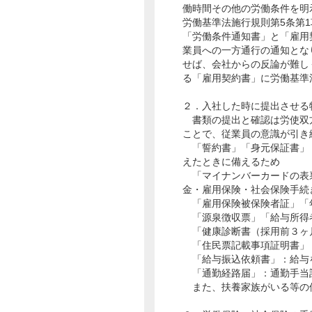
働時間その他の労働条件を明
労働基準法施行規則第5条第
「労働条件通知書」と「雇用
業員への一方通行の通知とな
せば、会社からの反論が難し
る「雇用契約書」に労働基準
２．入社した時に提出させる
書類の提出と確認は労使双
ことで、従業員の意識が引き
「誓約書」「身元保証書」
えたときに備えるため
「マイナンバーカードの表
金・雇用保険・社会保険手続
「雇用保険被保険者証」「
「源泉徴収票」「給与所得
「健康診断書（採用前３ヶ
「住民票記載事項証明書」
「給与振込依頼書」：給与
「通勤経路届」：通勤手当
また、扶養家族がいる等の