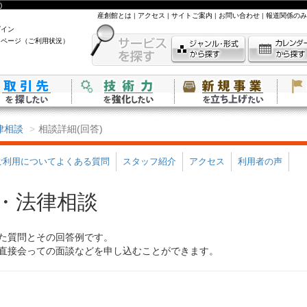
)
産創館とは
|
アクセス
|
サイトご案内
|
お問い合わせ
|
報道関係のみ
グイン
イページ（ご利用状況）
律相談
相談詳細(回答)
ご利用についてよくある質問
スタッフ紹介
アクセス
利用者の声
・法律相談
た質問とその回答例です。
直接会っての面談などを申し込むことができます。