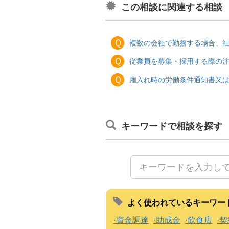
この相談に関連する相談
Ｑ
複数の会社で勤務する場合、
Ｑ
従業員を募集・採用する際の
Ｑ
雇入れ時の労働条件通知書又
キーワードで相談を探す
よく使われているキーワー
資金調達
助成金
飲食店
契