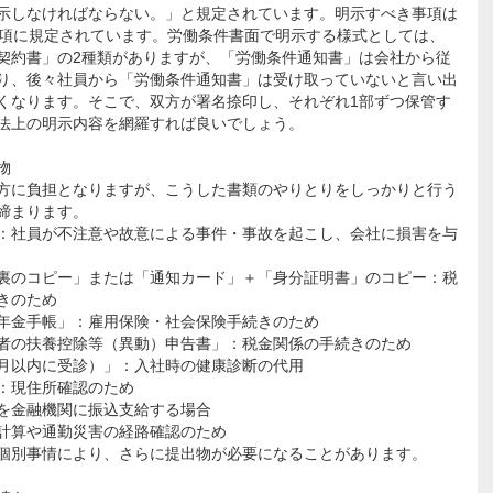
示しなければならない。」と規定されています。明示すべき事項は
1項に規定されています。労働条件書面で明示する様式としては、
契約書」の2種類がありますが、「労働条件通知書」は会社から従
り、後々社員から「労働条件通知書」は受け取っていないと言い出
くなります。そこで、双方が署名捺印し、それぞれ1部ずつ保管す
法上の明示内容を網羅すれば良いでしょう。
物
方に負担となりますが、こうした書類のやりとりをしっかりと行う
締まります。
：社員が不注意や故意による事件・事故を起こし、会社に損害を与
裏のコピー」または「通知カード」＋「身分証明書」のコピー：税
きのため
年金手帳」：雇用保険・社会保険手続きのため
者の扶養控除等（異動）申告書」：税金関係の手続きのため
月以内に受診）」：入社時の健康診断の代用
：現住所確認のため
を金融機関に振込支給する場合
計算や通勤災害の経路確認のため
個別事情により、さらに提出物が必要になることがあります。