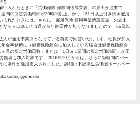
続き
い入れたときに「労働保険 保険関係成立届」の届出が必要で
1週間の所定労働時間が20時間以上」かつ「31日以上引き続き雇用
い入れたときには、さらに「雇用保険 適用事業所設置届」の届出
なる人は2017年1月から年齢要件が無くなりましたので、65歳以
。
法人が適用事業所となっている前提で回答いたします。社員が加入
に年金事務所に（健康保険組合に加入している場合は健康保険組合
ヶ月の所定労働日数」または「1日or 1週間の所定労働時間」が正
労働者も加入対象です。2016年10月からは、さらに短時間のパー
うに条件が適用拡大されました。詳細は下記厚生労働省ホームペー
ukakudai/jigyonushi/