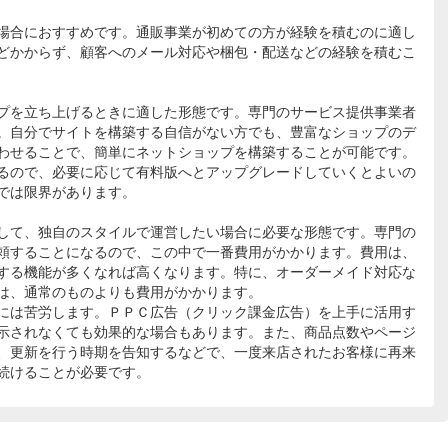
場合におすすめです。通販事業が初めての方が経験を積むのに適し
どかからず、顧客へのメール対応や梱包・配送などの経験を積むこ
プを立ち上げるときに適した形態です。専門のサービス提供事業者
。自分でサイトを構築する自信がない方でも、豊富なショップのデ
わせることで、簡単にネットショップを構築することが可能です。
るので、必要に応じて有料版へとアップグレードしていくとよいの
では限界があります。
して、独自のスタイルで運営したい場合に必要な形態です。専門の
頼することになるので、この中で一番費用がかかります。費用は、
する機能が多くなれば高くなります。特に、オーダーメイド対応な
は、通常のものよりも費用がかかります。
には苦労します。ＰＰＣ広告（クリック課金広告）を上手に活用す
示されなくても効果的な場合もあります。また、商品点数やページ
、更新を行う時期を告知するなどで、一度来店されたお客様に再来
続けることが必要です。