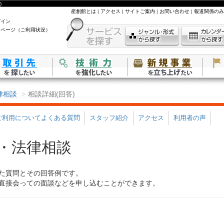
)
産創館とは
|
アクセス
|
サイトご案内
|
お問い合わせ
|
報道関係のみ
グイン
イページ（ご利用状況）
律相談
相談詳細(回答)
ご利用についてよくある質問
スタッフ紹介
アクセス
利用者の声
・法律相談
た質問とその回答例です。
直接会っての面談などを申し込むことができます。