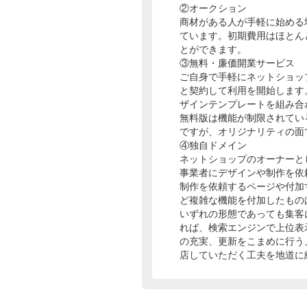
②オークション
商材がある人が手軽に始める
ています。初期費用はほとん
とができます。
③無料・廉価開業サービス
ご自身で手軽にネットショッ
と契約して利用を開始します
ザインテンプレートを組み合
無料版は機能が制限されてい
ですが、オリジナリティの面
④独自ドメイン
ネットショップのオーナーと
事業者にデザインや制作を依
制作を依頼するページや付加
ど複雑な機能を付加したもの
いずれの形態であっても集客
れば、検索エンジンで上位表
の充実、更新をこまめに行う
店していただく工夫を地道に