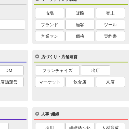
市場
販路
売上
ブランド
顧客
ツール
営業マン
価格
契約書
店づくり・店舗運営
DM
フランチャイズ
出店
店舗運営
マーケット
飲食店
来店
人事･組織
採用
組織活性化
人材育成