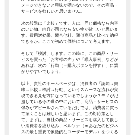
メージできないと興味が湧かないので、その商品・
サービスを欲しいと思いません。
次の段階は「比較」です。人は、同じ価格なら内容
のいい物、内容が同じなら安い物が欲しいと思いま
す。費用対効果、競合他社、類似商品と比べて納得
できるか。ここで初めて価格について考えます。
そして「検討」します。この時に、この商品・サー
ビスを買った「お客様の声」や「導入事例」などが
あれば、次の「行動（＝購入ボタンを押す）」に繋
がりやすいでしょう。
以上、貴社のホームページは、消費者の「認知→興
味→比較→検討→行動」というスムースな流れが実
現できる見せ方になっているでしょうか？モノが氾
濫している今の世の中において、商品・サービスの
強みがアピールされているだけでは、消費者に買っ
て頂くことは難しいと思います。この対応策とし
て、まずは、自社の商品・サービスを購入して欲し
い消費者を絞り込み、ペルソナ（＝あなたのビジネ
スの最も重要で象徴的なユーザーモデル）をつくる