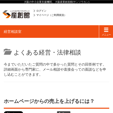
大阪の中小企業支援機関。 大阪産業創造館(サンソウカン)
ログイン
マイページ（ご利用状況）
Toggle
経営相談室
navigati
メニュー
よくある経営・法律相談
今までいただいたご質問の中で多かった質問とその回答例です。
詳細画面から専門家に、メール相談や直接会っての面談などを申
し込むことができます。
ホームページからの売上を上げるには？