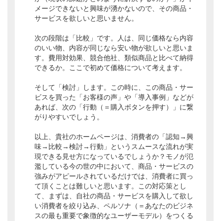
メージできないと興味が湧かないので、その商品・
サービスを欲しいと思いません。
次の段階は「比較」です。人は、同じ価格なら内容
のいい物、内容が同じなら安い物が欲しいと思いま
す。費用対効果、競合他社、類似商品と比べて納得
できるか。ここで初めて価格について考えます。
そして「検討」します。この時に、この商品・サー
ビスを買った「お客様の声」や「導入事例」などが
あれば、次の「行動（＝購入ボタンを押す）」に繋
がりやすいでしょう。
以上、貴社のホームページは、消費者の「認知→興
味→比較→検討→行動」というスムースな流れが実
現できる見せ方になっているでしょうか？モノが氾
濫している今の世の中において、商品・サービスの
強みがアピールされているだけでは、消費者に買っ
て頂くことは難しいと思います。この対応策とし
て、まずは、自社の商品・サービスを購入して欲し
い消費者を絞り込み、ペルソナ（＝あなたのビジネ
スの最も重要で象徴的なユーザーモデル）をつくる