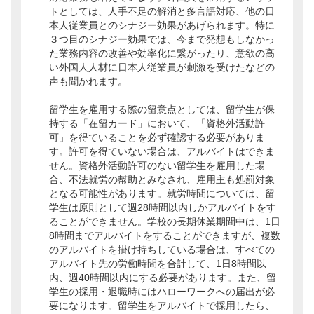
トとしては、人手不足の解消と多言語対応、他の日
本人従業員とのシナジー効果があげられます。特に
３つ目のシナジー効果では、今まで発想もしなかっ
た業務内容の改善や効率化に繋がったり、意欲の高
い外国人人材に日本人従業員が刺激を受けたなどの
声も聞かれます。
留学生を雇用する際の留意点としては、留学生が保
持する「在留カード」において、「資格外活動許
可」を得ていることを必ず確認する必要がありま
す。許可を得ていない場合は、アルバイトはできま
せん。資格外活動許可のない留学生を雇用した場
合、不法就労の幇助とみなされ、雇用主も処罰対象
となる可能性があります。就労時間については、留
学生は原則として週28時間以内しかアルバイトをす
ることができません。学校の長期休業期間中は、1日
8時間までアルバイトをすることができますが、複数
のアルバイトを掛け持ちしている場合は、すべての
アルバイト先の労働時間を合計して、1日8時間以
内、週40時間以内にする必要があります。また、留
学生の採用・退職時にはハローワークへの届出が必
要になります。留学生をアルバイトで採用したら、