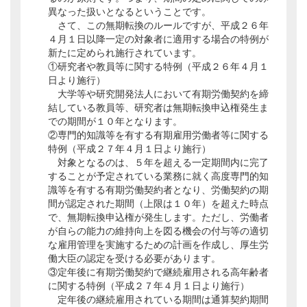
異なった扱いとなるということです。
さて、この無期転換のルールですが、平成２６年
４月１日以降一定の対象者に適用する場合の特例が
新たに定められ施行されています。
①研究者や教員等に関する特例（平成２６年４月１
日より施行）
大学等や研究開発法人において有期労働契約を締
結している教員等、研究者は無期転換申込権発生ま
での期間が１０年となります。
②専門的知識等を有する有期雇用労働者等に関する
特例（平成２７年４月１日より施行）
対象となるのは、５年を超える一定期間内に完了
することが予定されている業務に就く高度専門的知
識等を有する有期労働契約者となり、労働契約の期
間が認定された期間（上限は１０年）を超えた時点
で、無期転換申込権が発生します。ただし、労働者
が自らの能力の維持向上を図る機会の付与等の適切
な雇用管理を実施するための計画を作成し、厚生労
働大臣の認定を受ける必要があります。
③定年後に有期労働契約で継続雇用される高年齢者
に関する特例（平成２７年４月１日より施行）
定年後の継続雇用されている期間は通算契約期間