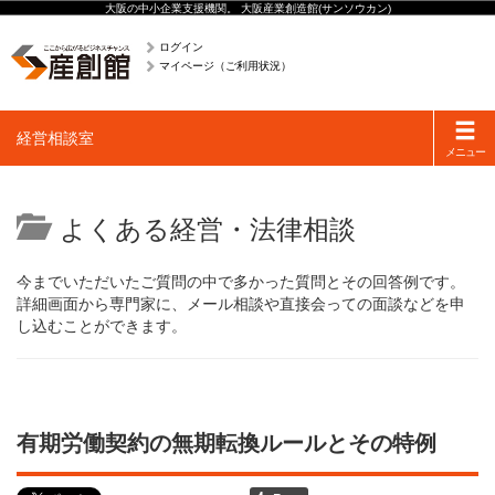
大阪の中小企業支援機関。 大阪産業創造館(サンソウカン)
ログイン
マイページ（ご利用状況）
Toggle
経営相談室
navigati
メニュー
よくある経営・法律相談
今までいただいたご質問の中で多かった質問とその回答例です。
詳細画面から専門家に、メール相談や直接会っての面談などを申
し込むことができます。
有期労働契約の無期転換ルールとその特例