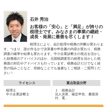
石井 秀治
お客様の「安心」と「満足」が誇りの
税理士です。みなさまの事業の継続・
成長・発展に最善を尽くします！
税理士により、会計処理や税務の判断が変わりま
す。つまり、誰が作るかで決算書や申告書の内容が変わり、税務
調査の確率や結果も変わります。中小企業診断士の視点を活かし
た財務面のアドバイスのほか、元国税調査官の経歴を活かした税
務面の対応やアドバイスも行っています。税務会計だけでなく経
営の悩みごとなど、些細なことでも遠慮なくご相談・ご質問くだ
さい！
ライセンス
重点取扱分野
税理士
１ 税務会計
中小企業診断士
法人決算、確定申告、書面添
付、電...