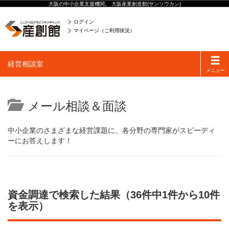
大阪の中小企業支援機関。 大阪産業創造館(サンソウカン)
ログイン
マイページ（ご利用状況）
Toggle
経営相談室
navigati
メニュー
メール相談＆面談
中小企業のさまざまな経営課題に、各分野の専門家がスピーディ
ーにお答えします！
資金調達で検索した結果（36件中1件から10件
を表示）