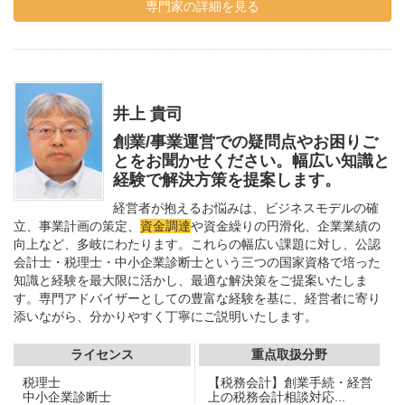
専門家の詳細を見る
井上 貴司
創業/事業運営での疑問点やお困りご
とをお聞かせください。幅広い知識と
経験で解決方策を提案します。
経営者が抱えるお悩みは、ビジネスモデルの確
立、事業計画の策定、
資金調達
や資金繰りの円滑化、企業業績の
向上など、多岐にわたります。これらの幅広い課題に対し、公認
会計士・税理士・中小企業診断士という三つの国家資格で培った
知識と経験を最大限に活かし、最適な解決策をご提案いたしま
す。専門アドバイザーとしての豊富な経験を基に、経営者に寄り
添いながら、分かりやすく丁寧にご説明いたします。
ライセンス
重点取扱分野
税理士
【税務会計】創業手続・経営
中小企業診断士
上の税務会計相談対応...