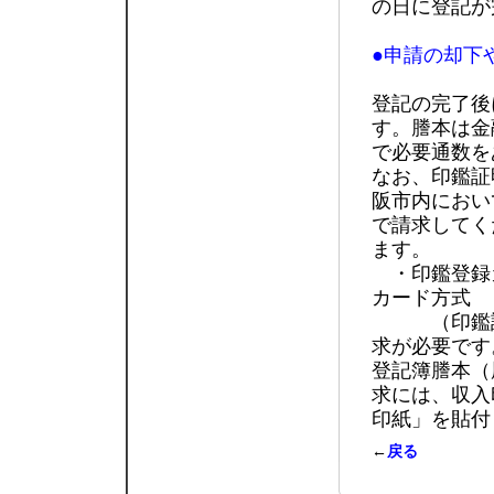
の日に登記が
●申請の却下
登記の完了後
す。謄本は金
で必要通数を
なお、印鑑証
阪市内におい
で請求してく
ます。
・印鑑登録
カード方式
（印鑑証明
求が必要です
登記簿謄本（
求には、収入
印紙」を貼付
←
戻る