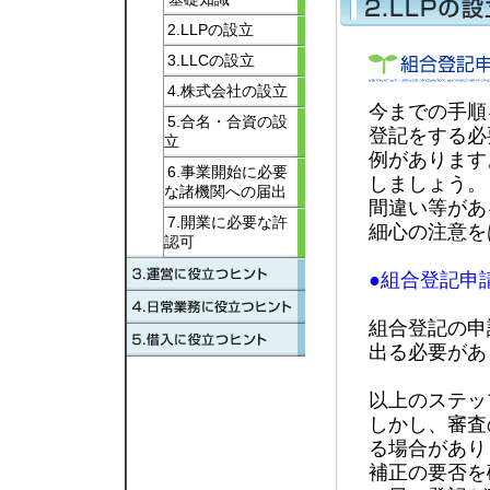
2.LLPの設立
3.LLCの設立
4.株式会社の設立
今までの手順
5.合名・合資の設
登記をする必
立
例があります
6.事業開始に必要
しましょう。
な諸機関への届出
間違い等があ
7.開業に必要な許
細心の注意を
認可
●組合登記申
組合登記の申
出る必要があ
以上のステッ
しかし、審査
る場合があり
補正の要否を