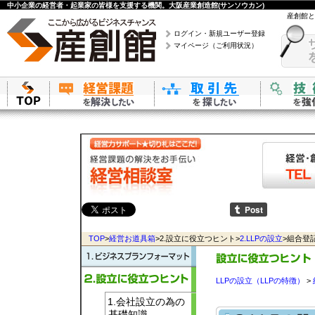
中小企業の経営者・起業家の皆様を支援する機関。大阪産業創造館(サンソウカン)
産創館と
ログイン・新規ユーザー登録
マイページ（ご利用状況）
TOP
>
経営お道具箱
>2.設立に役立つヒント>
2.LLPの設立
>組合登
LLPの設立（LLPの特徴）
>
1.会社設立の為の
基礎知識