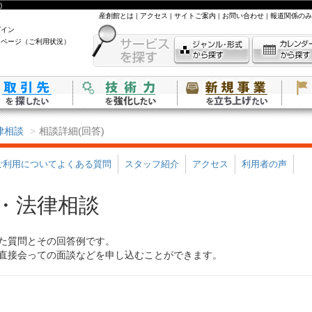
)
産創館とは
|
アクセス
|
サイトご案内
|
お問い合わせ
|
報道関係のみ
グイン
イページ（ご利用状況）
律相談
相談詳細(回答)
ご利用についてよくある質問
スタッフ紹介
アクセス
利用者の声
・法律相談
た質問とその回答例です。
直接会っての面談などを申し込むことができます。