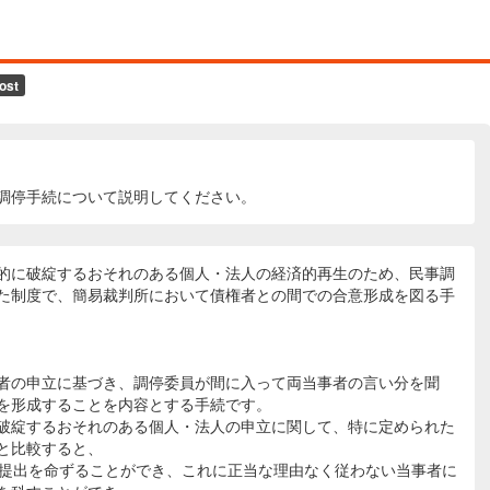
調停手続について説明してください。
的に破綻するおそれのある個人・法人の経済的再生のため、民事調
た制度で、簡易裁判所において債権者との間での合意形成を図る手
者の申立に基づき、調停委員が間に入って両当事者の言い分を聞
を形成することを内容とする手続です。
破綻するおそれのある個人・法人の申立に関して、特に定められた
と比較すると、
の提出を命ずることができ、これに正当な理由なく従わない当事者に