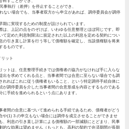
を科すことができ、
は民事執行（差押）を停止することができ、
されない場合でも、当事者双方から申立があれば、調停委員会が調停
早期に実現するための制度が設けられています。
際は、上記の点をのぞけば、いわゆる任意整理とほぼ同じです。即
いて定めた利息制限法に規定された以上の利息を定める契約につい
息の引き直し計算を行う等して債権額を確定し、当該債権額を将来
するものです。
メリット
リットは、任意整理手続きでは債権者の協力がなければ手に入らな
提出を求めてくれる点と、当事者間では合意に至らない場合でも調
されればこれに従う債権者もいること、という特定調停手続自体に
続が調停委員を介した当事者間の合意形成を内容とするものである
分に手続を進められるという点にあります。
事者間の合意に基づいて進められる手続であるため、債権者がどう
や(1) 3.の申立もない場合には調停を成立させることができませ
も、利息の引き直し計算による債権額の一部減額にとどまり、民事
劇的な効果は望めません（もっとも、高利の契約で弁済期間が長期