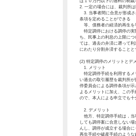
は１０万円以下の過料の制裁
2. 一定の場合には、裁判所
3. 当事者間に合意が形成
条項を定めることができる
等、債務者の経済的再生を
特定調停における調停の実
ち、民事上の利息の上限につ
ては、過去の弁済に遡って利
にわたり分割弁済することと
(2) 特定調停のメリットとデ
1. メリット
特定調停手続を利用するメ
い過去の取引履歴を裁判所が
停委員会による調停条項が示
よるメリットに加え、この手
ので、本人による申立でも十
2. デメリット
他方、特定調停手続は，当
しても調停案に合意しない場合
んし、調停が成立する場合に
再生手続や破産手続のような