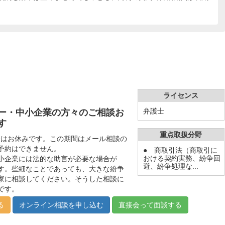
ライセンス
弁護士
ー・中小企業の方々のご相談お
す
重点取扱分野
日�はお休みです。この期間はメール相談の
予約はできません。
● 商取引法（商取引に
おける契約実務、紛争回
小企業には法的な助言が必要な場合が
避、紛争処理な...
す。些細なことであっても、大きな紛争
家に相談してください。そうした相談に
です。
る
オンライン相談を申し込む
直接会って面談する