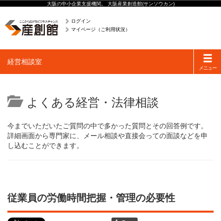
大阪の中小企業支援機関。 大阪産業創造館(サンソウカン)
ログイン
マイページ（ご利用状況）
Toggle
経営相談室
navigati
メニュー
よくある経営・法律相談
今までいただいたご質問の中で多かった質問とその回答例です。
詳細画面から専門家に、メール相談や直接会っての面談などを申
し込むことができます。
従業員の労働時間把握・管理の必要性