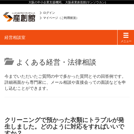
大阪の中小企業支援機関。 大阪産業創造館(サンソウカン)
ログイン
マイページ（ご利用状況）
Toggle
経営相談室
navigati
メニュー
よくある経営・法律相談
今までいただいたご質問の中で多かった質問とその回答例です。
詳細画面から専門家に、メール相談や直接会っての面談などを申
し込むことができます。
クリーニングで預かった衣類にトラブルが発
生しました。どのように対応をすればいいで
すか？