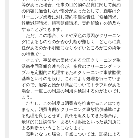
等があった場合、仕事の目的物の品質に関して契約
の内容に適合しない部分があったとして、顧客はク
リーニング業者に対し契約不適合責任（修補請求、
報酬減額請求、損害賠償請求、契約解除）の追及を
することができます。
ただ、この場合、シミや変色の原因がクリーニン
グによるものなのか否か判断が難しく、どちらに責
任があるのか不明確になりやすいところがこの紛争
の特色です。
そこで、事業者の団体である全国クリーニング生
活衛生同業組合連合会が、多数のクリーニングトラ
ブルを定型的に処理するためクリーニング事故賠償
基準というのを設け、これにより処理を行っていま
すので、顧客と預かり商品についてトラブルがある
場合、一度この制度の利用を検討するのがよいでし
ょう。
ただし、この制度は消費者を拘束することはでき
ません。消費者側がクリーニング事故賠償基準によ
る処理を良しとせず、責任を追及してきた場合は、
最終的には調停や、あるいは訴訟といった裁判所に
よる判断ということになります。
裁判となった場合、争点については、証拠による