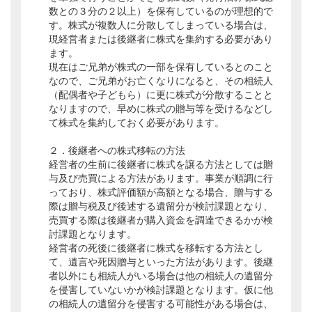
数との３分の２以上）を保有しているのが理想的で
す。株式が複数人に分散してしまっている場合は、
現経営者または後継者に株式を集約する必要があり
ます。
現在はご兄弟が株式の一部を保有しているとのこと
なので、ご兄弟がお亡くなりになると、その相続人
（配偶者や子どもら）に更に株式が分散することと
なりますので、早めに株式の贈与等を受けるなどし
て株式を集約しておく必要があります。
２．後継者への株式移転の方法
経営者の生前に後継者に株式を譲る方法としては贈
与及び売買による方法があります。事業が順調に行
っており、株式評価額が高額となる場合、贈与する
際は贈与税及び後述する遺留分が検討課題となり、
売買する際は後継者が購入資金を調達できるかが検
討課題となります。
経営者の死後に後継者に株式を移転する方法とし
て、遺言や死因贈与といった方法があります。後継
者以外にも相続人がいる場合は他の相続人の遺留分
を侵害していないかが検討課題となります。仮に他
の相続人の遺留分を侵害する可能性がある場合は、