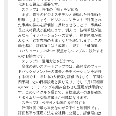
化させる視点が重要です。
ステップ1：評価の「軸」を定める
まず、貴社のビジネスモデルと連動した評価軸を
明確にしましょう。ビジネスコンテストで評価され
た事業の強みを評価軸に反映させることで、事業成
長と人材育成が直結します。例えば、技術革新が強
みなら「イノベーションへの貢献」、顧客体験が強
みなら「顧客志向の実践」などを設定します。この
軸を基に、評価項目は「成果」「能力」「価値観
（バリュー）」の3つの視点からシンプルに設計する
のがお勧めです。
ステップ2：運用方法を設計する
変化の速いスタートアップでは、高頻度のフィー
ドバックがメンバーの成長とモチベーションを維持
する鍵です。年1回の大規模な評価ではなく、半期や
四半期ごとの目標設定と振り返り、そして月1回程度
の1on1ミーティングを組み合わせた運用が効果的で
す。このサイクルを通じて、目標達成への進捗確認
とタイムリーな軌道修正が可能になります。
ステップ3：公平性と効率性を担保する
評価制度で最も重要なのが公平性と透明性です。
評価基準や運用方法を全社員に公開し、評価理由は