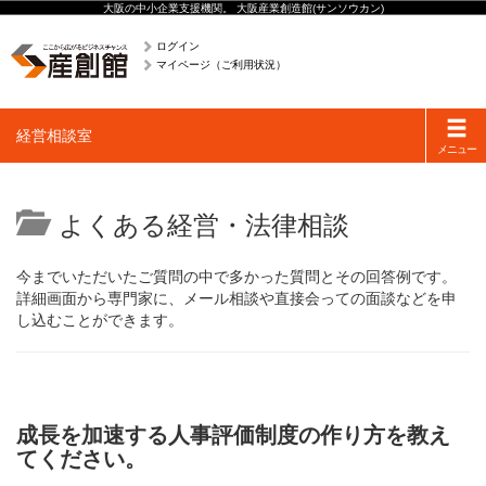
大阪の中小企業支援機関。 大阪産業創造館(サンソウカン)
ログイン
マイページ（ご利用状況）
Toggle
経営相談室
navigati
メニュー
よくある経営・法律相談
今までいただいたご質問の中で多かった質問とその回答例です。
詳細画面から専門家に、メール相談や直接会っての面談などを申
し込むことができます。
成長を加速する人事評価制度の作り方を教え
てください。