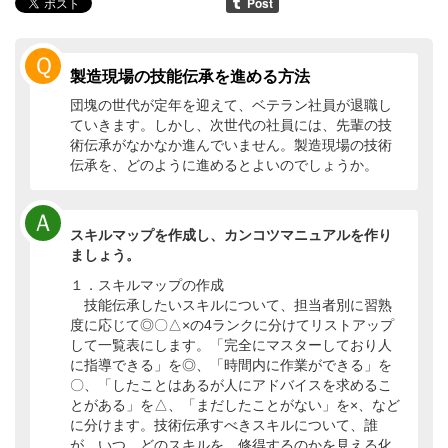
Ｑ
製造現場の技能伝承を進める方法
団塊の世代が定年を迎えて、ベテラン社員が退職し
ていきます。しかし、次世代の社員には、先輩の技
術伝承がなかなか進んでいません。製造現場の技術
伝承を、どのように進めるとよいのでしょうか。
Ａ
スキルマップを作成し、カンコツマニュアルを作り
ましょう。
１．スキルマップの作成
技能伝承したいスキルについて、担当者別に習熟
度に応じて◎〇△×の4ランクに分けてリストアップ
して一覧表にします。「完全にマスターしており人
に指導できる」を◎、「時間内に作業ができる」を
〇、「したことはあるが人にアドバイスを求めるこ
とがある」を△、「まだしたことがない」を×、など
に分けます。技術伝承すべきスキルについて、誰
が、いつ、どのスキルを、修得するのかを見える化