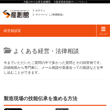
大阪の中小企業支援機関。 大阪産業創造館(サンソウカン)
ログイン
マイページ（ご利用状況）
Toggle
経営相談室
navigati
メニュー
よくある経営・法律相談
今までいただいたご質問の中で多かった質問とその回答例です。
詳細画面から専門家に、メール相談や直接会っての面談などを申
し込むことができます。
製造現場の技能伝承を進める方法