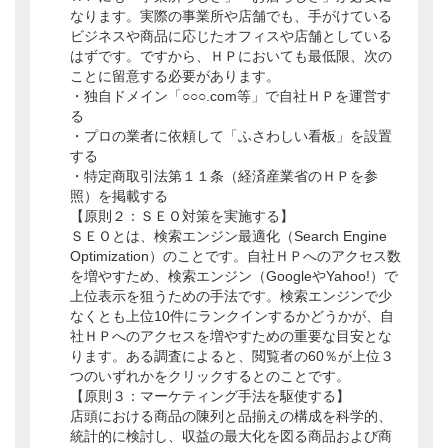
なります。実際の事業所や店舗でも、手がけている
ビジネスや商品に応じたオフィスや店舗としている
はずです。ですから、ＨＰにおいても最低限、次の
ことに留意する必要があります。
・独自ドメイン「○○○.com等」で自社ＨＰを運営す
る
・プロの業者に依頼して「ふさわしい看板」を設置
する
・特定商取引法第１１条（経済産業省のＨＰを参
照）を掲載する
【原則２：ＳＥＯ対策を実施する】
ＳＥＯとは、検索エンジン最適化（Search Engine
Optimization）のことです。自社ＨＰへのアクセス数
を増やすため、検索エンジン（GoogleやYahoo!）で
上位表示を狙うための手法です。検索エンジンで少
なくとも上位10件にランクインするかどうかが、自
社ＨＰへのアクセスを増やすための重要な目安とな
ります。ある調査によると、閲覧者の60％が上位３
つのいずれかをクリックするとのことです。
【原則３：マーケティング手法を駆使する】
店頭における商品の陳列と品揃えの構成を科学的、
統計的に検討し、収益の最大化を図る商品および商