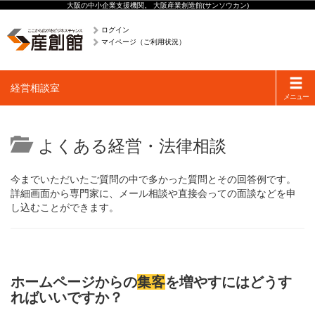
大阪の中小企業支援機関。 大阪産業創造館(サンソウカン)
ログイン
マイページ（ご利用状況）
Toggle
経営相談室
navigati
メニュー
よくある経営・法律相談
今までいただいたご質問の中で多かった質問とその回答例です。
詳細画面から専門家に、メール相談や直接会っての面談などを申
し込むことができます。
ホームページからの
集客
を増やすにはどうす
ればいいですか？