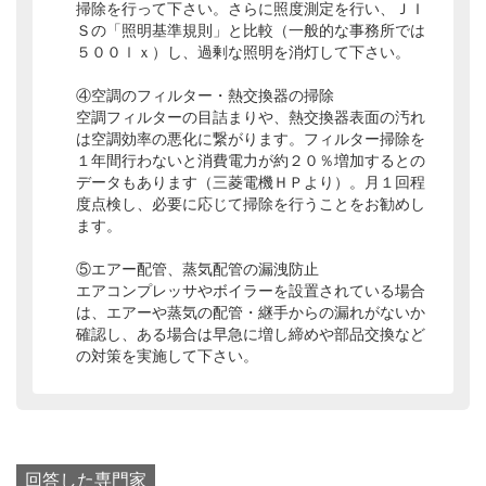
掃除を行って下さい。さらに照度測定を行い、ＪＩ
Ｓの「照明基準規則」と比較（一般的な事務所では
５００ｌｘ）し、過剰な照明を消灯して下さい。
④空調のフィルター・熱交換器の掃除
空調フィルターの目詰まりや、熱交換器表面の汚れ
は空調効率の悪化に繋がります。フィルター掃除を
１年間行わないと消費電力が約２０％増加するとの
データもあります（三菱電機ＨＰより）。月１回程
度点検し、必要に応じて掃除を行うことをお勧めし
ます。
⑤エアー配管、蒸気配管の漏洩防止
エアコンプレッサやボイラーを設置されている場合
は、エアーや蒸気の配管・継手からの漏れがないか
確認し、ある場合は早急に増し締めや部品交換など
の対策を実施して下さい。
回答した専門家