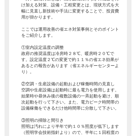
け加える対策、設備・工程変更とは、現状方式を大
幅に見直し新技術や手法に変更することで、投資費
用が掛かります。
ここでは運用改善の省エネ対策事例とそのポイント
をご紹介します。
①室内設定温度の調整
政府の推奨温度は冷房時２８℃、暖房時２０℃で
す。設定温度２℃の変更で約１１％の省エネ効果が
あるとの報告があります（省エネルギーセンターよ
り）。
②空調・生産設備の起動および稼働時間の見直し
空調や生産設備は起動時に最も電力を使用します。
始業時や昼休み後の複数設備の一斉起動を避け、順
次起動を行って下さい。また、電力ピーク時間帯の
設備稼働をできるだけ他時間帯に分散して下さい。
③照明の掃除と間引き
照明は汚れにより半年で約１０％照度が低下します
（照明学会技術指針より）ので、半年に１回程度の