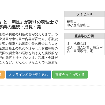
ライセンス
税理士
」と「満足」が誇りの税理士で
中小企業診断士
業の継続・成長・発...
処理や税務の判断の質が変わります。つ
重点取扱分野
決算書や申告書の内容が変わり、①融資
１ 税務会計
調査の確率と結果③企業の寿命にも大き
法人・個人決算、確定申
企業診断士の視点を活かした財務戦略の
告、書面添付、電...
元国税調査官の経験を踏まえた実践的な
理の助言を行っています。税務・会計だ
ごとなど、どんな小さなことでも遠慮な
る
オンライン相談を申し込む
直接会って面談する