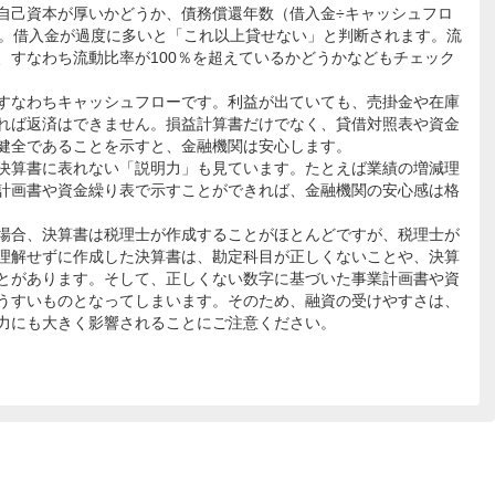
己資本が厚いかどうか、債務償還年数（借入金÷キャッシュフロ
す。借入金が過度に多いと「これ以上貸せない」と判断されます。流
、すなわち流動比率が100％を超えているかどうかなどもチェック
すなわちキャッシュフローです。利益が出ていても、売掛金や在庫
れば返済はできません。損益計算書だけでなく、貸借対照表や資金
健全であることを示すと、金融機関は安心します。
決算書に表れない「説明力」も見ています。たとえば業績の増減理
計画書や資金繰り表で示すことができれば、金融機関の安心感は格
場合、決算書は税理士が作成することがほとんどですが、税理士が
理解せずに作成した決算書は、勘定科目が正しくないことや、決算
とがあります。そして、正しくない数字に基づいた事業計画書や資
うすいものとなってしまいます。そのため、融資の受けやすさは、
力にも大きく影響されることにご注意ください。