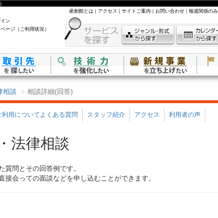
)
産創館とは
|
アクセス
|
サイトご案内
|
お問い合わせ
|
報道関係のみ
グイン
イページ（ご利用状況）
律相談
相談詳細(回答)
ご利用についてよくある質問
スタッフ紹介
アクセス
利用者の声
・法律相談
た質問とその回答例です。
直接会っての面談などを申し込むことができます。