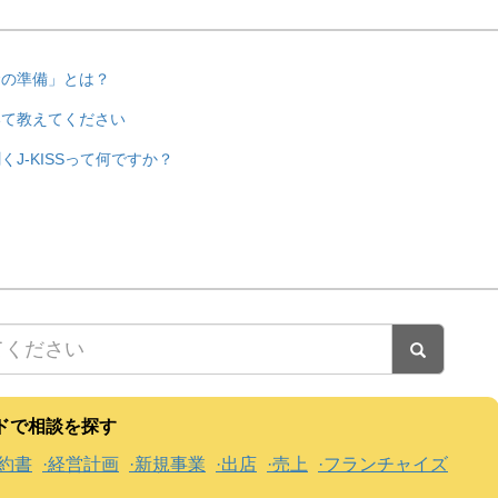
金の準備」とは？
いて教えてください
J-KISSって何ですか？
ドで相談を探す
約書
経営計画
新規事業
出店
売上
フランチャイズ