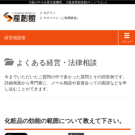
大阪の中小企業支援機関。 大阪産業創造館(サンソウカン)
ログイン
マイページ（ご利用状況）
Toggle
経営相談室
navigati
メニュー
よくある経営・法律相談
今までいただいたご質問の中で多かった質問とその回答例です。
詳細画面から専門家に、メール相談や直接会っての面談などを申
し込むことができます。
化粧品の効能の範囲について教えて下さい。