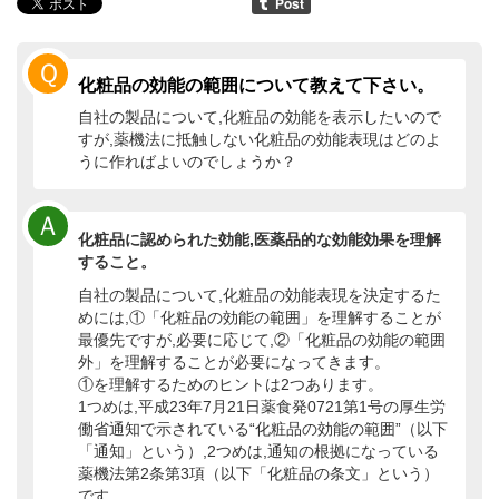
Ｑ
化粧品の効能の範囲について教えて下さい。
自社の製品について,化粧品の効能を表示したいので
すが,薬機法に抵触しない化粧品の効能表現はどのよ
うに作ればよいのでしょうか？
Ａ
化粧品に認められた効能,医薬品的な効能効果を理解
すること。
自社の製品について,化粧品の効能表現を決定するた
めには,①「化粧品の効能の範囲」を理解することが
最優先ですが,必要に応じて,②「化粧品の効能の範囲
外」を理解することが必要になってきます。
①を理解するためのヒントは2つあります。
1つめは,平成23年7月21日薬食発0721第1号の厚生労
働省通知で示されている“化粧品の効能の範囲”（以下
「通知」という）,2つめは,通知の根拠になっている
薬機法第2条第3項（以下「化粧品の条文」という）
です。