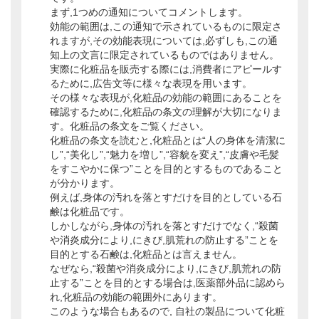
まず,1つめの通知についてコメントします。
効能の範囲は,この通知で示されているものに限定さ
れますが,その効能表現については,必ずしも,この通
知上の文言に限定されているものではありません。
実際に化粧品を販売する際には,消費者にアピールす
るために,広告文等に様々な表現を用います。
その様々な表現が,化粧品の効能の範囲にあることを
確認するために,化粧品の条文の理解が大切になりま
す。化粧品の条文をご覧ください。
化粧品の条文を読むと,化粧品とは“人の身体を清潔に
し”,“美化し”,“魅力を増し”,“容貌を変え”,“皮膚や毛髪
をすこやかに保つ”ことを目的とするものであること
が分かります。
例えば,身体の汚れを落とすだけを目的としている石
鹸は化粧品です。
しかしながら,身体の汚れを落とすだけでなく,“殺菌
や消炎成分により,にきび,肌荒れの防止する”ことを
目的とする石鹸は,化粧品とは言えません。
なぜなら,“殺菌や消炎成分により,にきび,肌荒れの防
止する”ことを目的とする場合は,医薬部外品に認めら
れ,化粧品の効能の範囲外にあります。
このような場合もあるので, 自社の製品について化粧