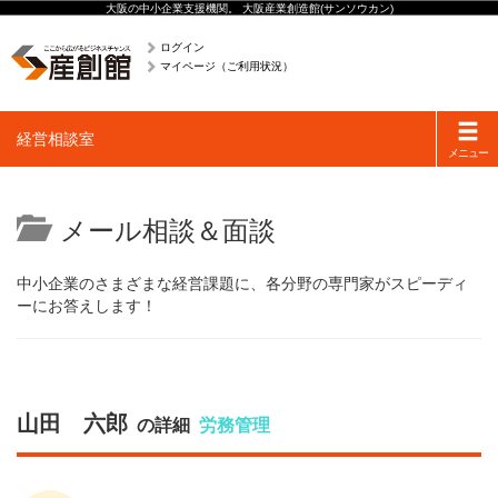
大阪の中小企業支援機関。 大阪産業創造館(サンソウカン)
ログイン
マイページ（ご利用状況）
Toggle
経営相談室
navigati
メニュー
メール相談＆面談
中小企業のさまざまな経営課題に、各分野の専門家がスピーディ
ーにお答えします！
山田 六郎
の詳細
労務管理