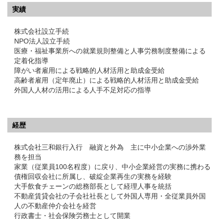
実績
株式会社設立手続
NPO法人設立手続
医療・福祉事業所への就業規則整備と人事労務制度整備による
定着化指導
障がい者雇用による戦略的人材活用と助成金受給
高齢者雇用（定年廃止）による戦略的人材活用と助成金受給
外国人人材の活用による人手不足対応の指導
経歴
株式会社三和銀行入行 融資と外為 主に中小企業への渉外業
務を担当
家業（従業員100名程度）に戻り、中小企業経営の実務に携わる
債権回収会社に所属し、破綻企業再生の実務を経験
大手飲食チェーンの総務部長として経理人事を統括
不動産賃貸会社の子会社社長として外国人専用・全従業員外国
人の不動産仲介会社を経営
行政書士・社会保険労務士として開業