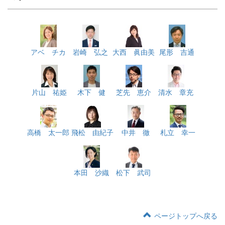
アベ チカ
岩崎 弘之
大西 眞由美
尾形 吉通
片山 祐姫
木下 健
芝先 恵介
清水 章充
高橋 太一郎
飛松 由紀子
中井 徹
札立 幸一
本田 沙織
松下 武司
ページトップへ戻る