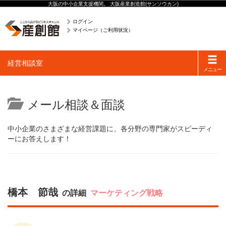
大阪の中小企業支援機関。 大阪産業創造館(サンソウカン)
ログイン
マイページ（ご利用状況）
Toggle
経営相談室
navigati
メニュー
メール相談＆面談
中小企業のさまざまな経営課題に、各分野の専門家がスピーディ
ーにお答えします！
橋本 節哉
の詳細
マーケティング戦略