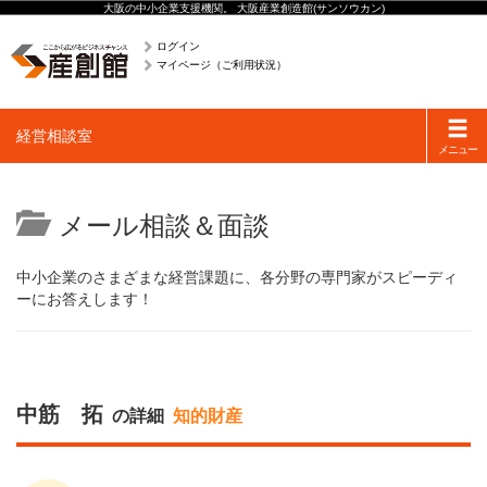
大阪の中小企業支援機関。 大阪産業創造館(サンソウカン)
ログイン
マイページ（ご利用状況）
Toggle
経営相談室
navigati
メニュー
メール相談＆面談
中小企業のさまざまな経営課題に、各分野の専門家がスピーディ
ーにお答えします！
中筋 拓
の詳細
知的財産