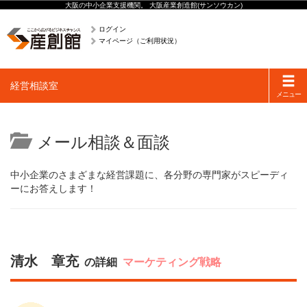
大阪の中小企業支援機関。 大阪産業創造館(サンソウカン)
ログイン
マイページ（ご利用状況）
Toggle
経営相談室
navigati
メニュー
メール相談＆面談
中小企業のさまざまな経営課題に、各分野の専門家がスピーディ
ーにお答えします！
清水 章充
の詳細
マーケティング戦略