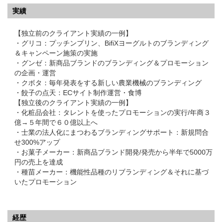
実績
【独立前のクライアント実績の一例】
・グリコ：プッチンプリン、BifiXヨーグルトのブランディング
＆キャンペーン施策の実施
・グンゼ：新商品ブランドのブランディング＆プロモーション
の企画・運営
・クボタ：毎年発表をする新しい農業機械のブランディング
・餃子の点天：ECサイト制作運営・食博
【独立後のクライアント実績の一例】
・化粧品会社：タレントを使ったプロモーションの実行/年商３
億→５年間で６０億以上へ
・士業の法人化にまつわるブランディングサポート：新規問合
せ300%アップ
・お菓子メーカー：新商品ブランド開発/発売から半年で5000万
円の売上を達成
・種苗メーカー：機能性品種のリブランディング＆それに基づ
いたプロモーション
経歴