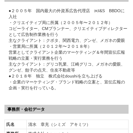
●２００５年 国内最大の外資系広告代理店 ㈱I&S BBDOに
入社
・クリエイティブ局に所属（２００５年〜２０１２年）
コピーライター、CMプランナー、クリエイティブディレクター
として広告制作業務を行う
主なクライアント：クボタ、関西電力、グンゼ、メガネの愛眼
・営業局に所属（２０１２年〜２０１８年）
営業としてクライアント企業のマーケティング＆年間宣伝広報
戦略の立案・実行業務を行う
主なクライアント：グリコ乳業、江崎グリコ、メガネの愛眼、
グンゼ、餃子の点天、住友不動産等
●２０１８年 独立 株式会社doushiを立ち上げる
・企業のマーケティング・ブランド戦略の立案と、宣伝広報の
企画・実行を行っている。
事務所・会社データ
氏名
清水 章充（シミズ アキミツ）