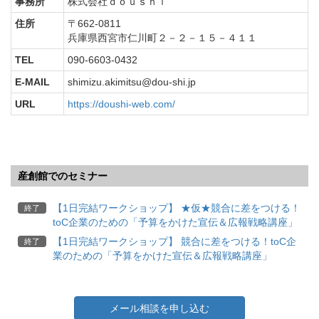
事務所
株式会社ｄｏｕｓｈｉ
住所
〒662-0811
兵庫県西宮市仁川町２－２－１５－４１１
TEL
090-6603-0432
E-MAIL
shimizu.akimitsu@dou-shi.jp
URL
https://doushi-web.com/
産創館でのセミナー
【1日完結ワークショップ】 ★仮★競合に差をつける！
終了
toC企業のための「予算をかけた宣伝＆広報戦略講座」
【1日完結ワークショップ】 競合に差をつける！toC企
終了
業のための「予算をかけた宣伝＆広報戦略講座」
メール相談を申し込む