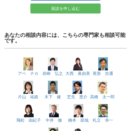
面談を申し込む
あなたの相談内容には、こちらの専門家も相談可能
です。
アベ チカ
岩崎 弘之
大西 眞由美
尾形 吉通
片山 祐姫
木下 健
芝先 恵介
高橋 太一郎
飛松 由紀子
中井 徹
橋本 節哉
札立 幸一