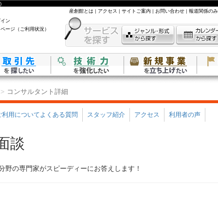
)
産創館とは
|
アクセス
|
サイトご案内
|
お問い合わせ
|
報道関係のみ
グイン
イページ（ご利用状況）
コンサルタント詳細
ご利用についてよくある質問
スタッフ紹介
アクセス
利用者の声
面談
分野の専門家がスピーディーにお答えします！