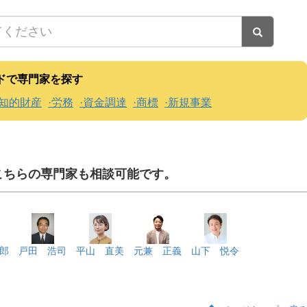
ドで専門家を探す
知的財産
労務
資金調達
商標
新規事業
こちらの専門家も相談可能です。
郎
戸田 浩司
平山 直美
元兼 正義
山下 悦令