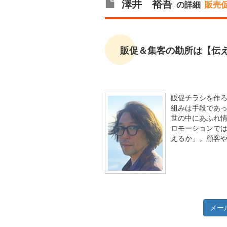
澤井 裕吾
の詳細
販売
販促＆集客の勘所は【伝
販促チラシを作
組みは手段であ
世の中にあふれ
ロモーションで
えるか」。顧客
メー