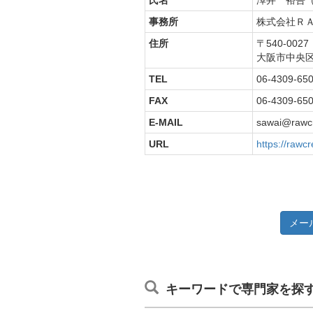
氏名
澤井 裕吾
事務所
株式会社Ｒ
住所
〒540-002
大阪市中央
TEL
06-4309-65
FAX
06-4309-65
E-MAIL
sawai@rawcr
URL
https://rawcr
メー
キーワードで専門家を探