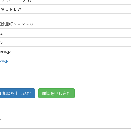
（サワイ ユウゴ）
ＡＷＣＲＥＷ
7
区鎗屋町２－２－８
02
03
ew.jp
ew.jp
ル相談を申し込む
面談を申し込む
す