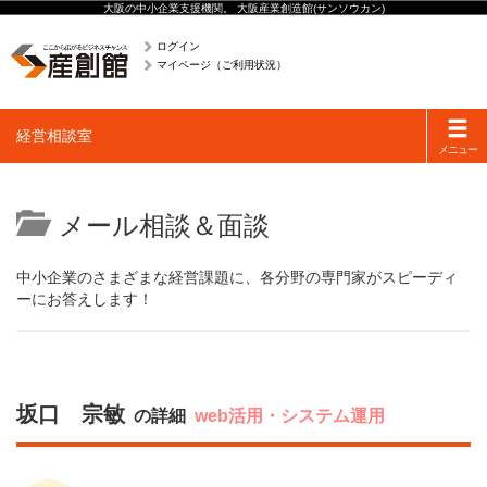
大阪の中小企業支援機関。 大阪産業創造館(サンソウカン)
ログイン
マイページ（ご利用状況）
Toggle
経営相談室
navigati
メニュー
メール相談＆面談
中小企業のさまざまな経営課題に、各分野の専門家がスピーディ
ーにお答えします！
坂口 宗敏
の詳細
web活用・システム運用