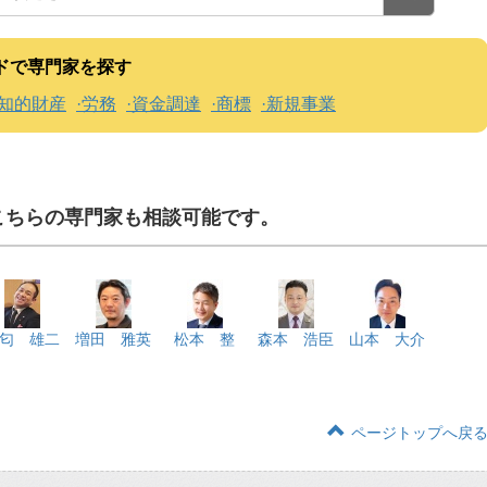
ドで専門家を探す
知的財産
労務
資金調達
商標
新規事業
こちらの専門家も相談可能です。
匂 雄二
増田 雅英
松本 整
森本 浩臣
山本 大介
ページトップへ戻