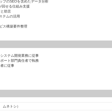
ップのSEOを含めたデータ分析
が回せる仕組み支援
行と助言
ステムの活用
ビス構築要件整理
てシステム開発業務に従事
サポート部門責任者で執務
理者に従事
 ムネトシ）