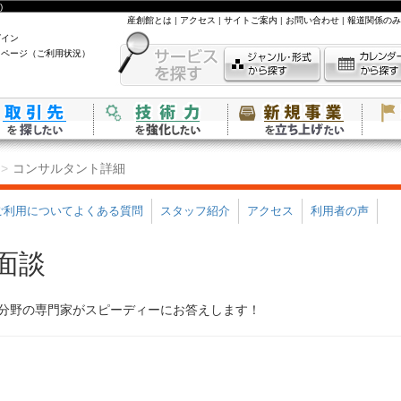
)
産創館とは
|
アクセス
|
サイトご案内
|
お問い合わせ
|
報道関係のみ
グイン
イページ（ご利用状況）
コンサルタント詳細
ご利用についてよくある質問
スタッフ紹介
アクセス
利用者の声
面談
分野の専門家がスピーディーにお答えします！