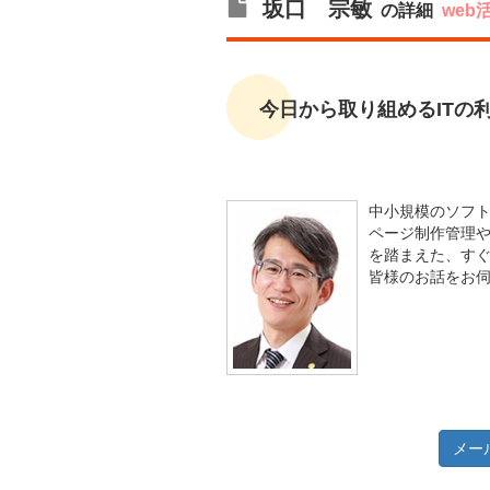
坂口 宗敏
の詳細
web
今日から取り組めるITの
中小規模のソフ
ページ制作管理
を踏まえた、すぐ
皆様のお話をお
メー