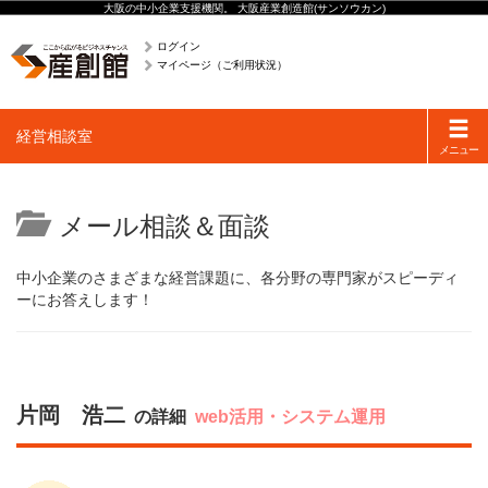
大阪の中小企業支援機関。 大阪産業創造館(サンソウカン)
ログイン
マイページ（ご利用状況）
Toggle
経営相談室
navigati
メニュー
メール相談＆面談
中小企業のさまざまな経営課題に、各分野の専門家がスピーディ
ーにお答えします！
片岡 浩二
の詳細
web活用・システム運用