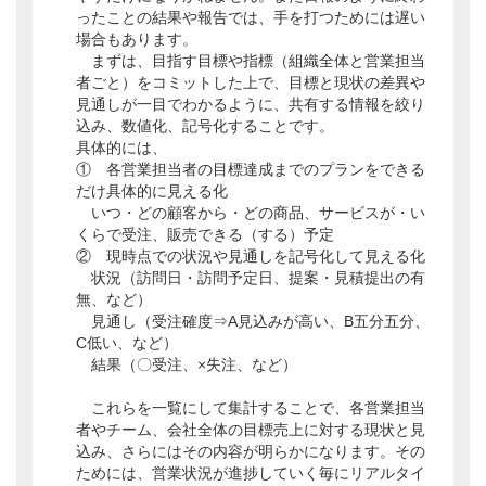
ったことの結果や報告では、手を打つためには遅い
場合もあります。
まずは、目指す目標や指標（組織全体と営業担当
者ごと）をコミットした上で、目標と現状の差異や
見通しが一目でわかるように、共有する情報を絞り
込み、数値化、記号化することです。
具体的には、
① 各営業担当者の目標達成までのプランをできる
だけ具体的に見える化
いつ・どの顧客から・どの商品、サービスが・い
くらで受注、販売できる（する）予定
② 現時点での状況や見通しを記号化して見える化
状況（訪問日・訪問予定日、提案・見積提出の有
無、など）
見通し（受注確度⇒A見込みが高い、B五分五分、
C低い、など）
結果（〇受注、×失注、など）
これらを一覧にして集計することで、各営業担当
者やチーム、会社全体の目標売上に対する現状と見
込み、さらにはその内容が明らかになります。その
ためには、営業状況が進捗していく毎にリアルタイ