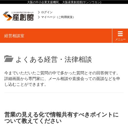
大阪の中小企業支援機関。 大阪産業創造館(サンソウカン)
ログイン
マイページ（ご利用状況）
Toggle
経営相談室
navigati
メニュー
よくある経営・法律相談
今までいただいたご質問の中で多かった質問とその回答例です。
詳細画面から専門家に、メール相談や直接会っての面談などを申
し込むことができます。
営業の見える化で情報共有すべきポイントに
ついて教えてください