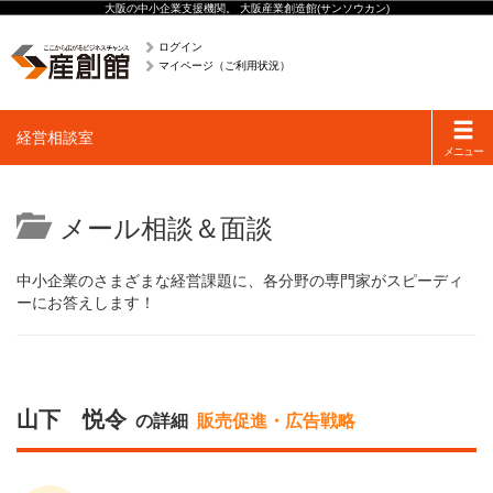
大阪の中小企業支援機関。 大阪産業創造館(サンソウカン)
ログイン
マイページ（ご利用状況）
Toggle
経営相談室
navigati
メニュー
メール相談＆面談
中小企業のさまざまな経営課題に、各分野の専門家がスピーディ
ーにお答えします！
山下 悦令
の詳細
販売促進・広告戦略