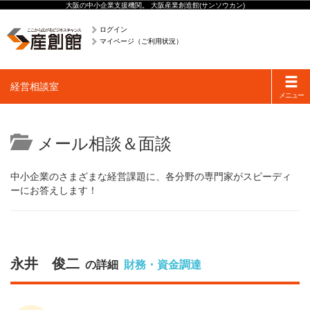
大阪の中小企業支援機関。 大阪産業創造館(サンソウカン)
ログイン
マイページ（ご利用状況）
Toggle
経営相談室
navigati
メニュー
メール相談＆面談
中小企業のさまざまな経営課題に、各分野の専門家がスピーディ
ーにお答えします！
永井 俊二
の詳細
財務・資金調達