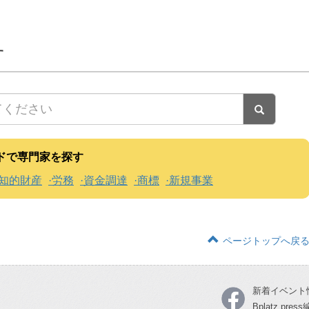
す
ドで専門家を探す
知的財産
労務
資金調達
商標
新規事業
ページトップへ戻
新着イベント
Bplatz pre