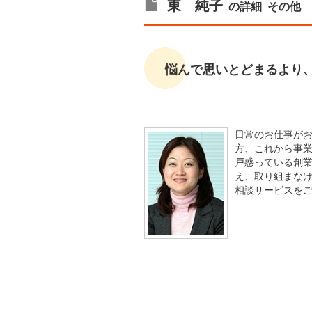
東 純子
の詳細
その他
悩んで思いとどまるより
日常のお仕事が
方、これから事
戸惑っている創
え、取り組まな
相談サービスを