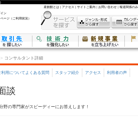
)
産創館とは
|
アクセス
|
サイトご案内
|
お問い合わせ
|
報道関係のみ
グイン
イページ（ご利用状況）
コンサルタント詳細
ご利用についてよくある質問
スタッフ紹介
アクセス
利用者の声
面談
分野の専門家がスピーディーにお答えします！