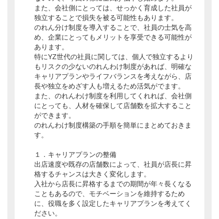
また、会社側にとっては、せっかく育成した社員が
独立することで損失を被る可能性もあります。
のれん分け制度を導入することで、社員の士気を高
め、企業にとってもメリットを享受できる可能性が
あります。
特にYZ世代の社員に関しては、個人で独立するより
もリスクの少ないのれんわけ制度があれば、明確な
キャリアプランやライフバランスを考えながら、店
長や独立をめざす人も増えるため活気がでます。
また、のれんわけ制度を利用してくれれば、会社側
にとっても、人材を確保して店舗数を拡大すること
ができます。
のれんわけ制度構築の手順を簡単にまとめておきま
す。
１．キャリアプランの整備
出店速度や既存の店舗数によって、社員が店長に昇
格するチャンスは大きく変化します。
入社から店長に昇格するまでの期間が年々長くなる
こともあるので、モチベーションを維持するため
に、役職を多く設定したキャリアプランを考えてく
ださい。