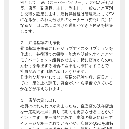
例として、SV（スーパーバイザー）、のれん分け店
長、店長、副店長、主任、副主任、一般などと区別
し役職を設定します。店長昇格後は管理職としてSV
になるか、のれん分け店のオーナー（委託店長）に
なるか、自己実現に向けた選択ができる体制を構築
します。
２．昇進基準の明確化
昇進基準を明確にしたジョブディスクリプションを
作成し、各役職での役割・能力を明確化することで
モチベーションを維持させます。特に店長からのれ
んわけを希望する場合の基準を明確に示すことで、
社員がめざす目標の項目となります。
具体的な基準としては、店長の経験年数、店長とし
ての一定以上の評価、資金がいくら準備できている
かなどが考えられます。
３．店舗の貸し出し
社員ののれんわけが決まったら、直営店の既存店舗
を一定期間社員に貸して期間を更新させることがポ
イントです。第三者的にみて、本部の指示に従って
イメージが統一されているかや、店舗のQSCを維持