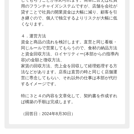
してもらうことが求められます。簡単に言えば社員
用のフランチャイズシステムですが、店舗を会社が
貸すことで社員の開業資金は大幅に減り、顧客を引
き継ぐので、個人で独立するよりリスクが大幅に低
くなります。
４．運営方法
資金と商品の流れを検討します。直営と同じ看板・
同じルールで営業してもらうので、食材の納品方法
と資金回収方法、ロイヤリティー(本部からの指導内
容)の金額と徴収方法、
家賃の回収方法、売上金を回収して経理処理する方
法などがあります。店長は直営の時と同じく店舗運
営に専念してもらい、それ以外の仕事は本部が代行
するイメージです。
特に３と４の内容を文章化して、契約書を作成すれ
ば構築の手順は完成します。
（回答日：2024年8月30日）