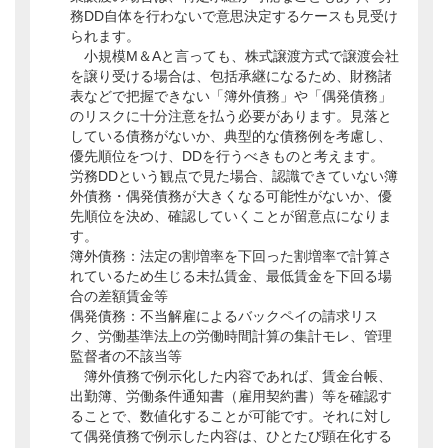
務DD自体を行わないで意思決定するケースも見受け
られます。
小規模M＆Aと言っても、株式譲渡方式で譲渡会社
を譲り受ける場合は、包括承継になるため、財務諸
表などで把握できない「簿外債務」や「偶発債務」
のリスクに十分注意を払う必要があります。見落と
している債務がないか、典型的な債務例を考慮し、
優先順位をつけ、DDを行うべきものと考えます。
労務DDという観点で見た場合、認識できていない簿
外債務・偶発債務が大きくなる可能性がないか、優
先順位を決め、確認していくことが留意点になりま
す。
簿外債務：法定の割増率を下回った割増率で計算さ
れているため生じる未払賃金、最低賃金を下回る場
合の差額賃金等
偶発債務：不当解雇によるバックペイの請求リス
ク、労働基準法上の労働時間計算の集計モレ、管理
監督者の不該当等
簿外債務で例示化した内容であれば、賃金台帳、
出勤簿、労働条件通知書（雇用契約書）等を確認す
ることで、数値化することが可能です。それに対し
て偶発債務で例示した内容は、ひとたび顕在化する