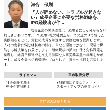
河合 保則
『人が辞めない、トラブルが起きな
い』成長企業に必要な労務戦略を、
IPO経験者が伴...
成長企業の労務管理は、経験者にしか分からない
難しさがあります。IPO経験2社の社労士が、その道のりで培った
実践知をもとに、貴社の成長を加速する労務戦略を提案します。
人材の定着に悩む経営者の皆様、単なる理論ではなく、現場で機
能する解決策をお届けします。組織規模の拡大に伴う労務課題を
整理し、経営目標達成を支える強固な人事労務基盤の構築をサポ
ート。成長企業の労務管理のプロとして、貴社の挑戦を応援しま
す。
ライセンス
重点取扱分野
社会保険労務士
●創業期に必要なこと・・・
中小企業診断士
スタートアップの基盤づくり
...
専門家の詳細を見る