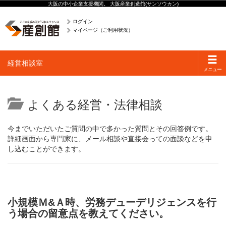
大阪の中小企業支援機関。 大阪産業創造館(サンソウカン)
ログイン
マイページ（ご利用状況）
Toggle
経営相談室
navigati
メニュー
よくある経営・法律相談
今までいただいたご質問の中で多かった質問とその回答例です。
詳細画面から専門家に、メール相談や直接会っての面談などを申
し込むことができます。
小規模Ｍ&Ａ時、労務デューデリジェンスを行
う場合の留意点を教えてください。