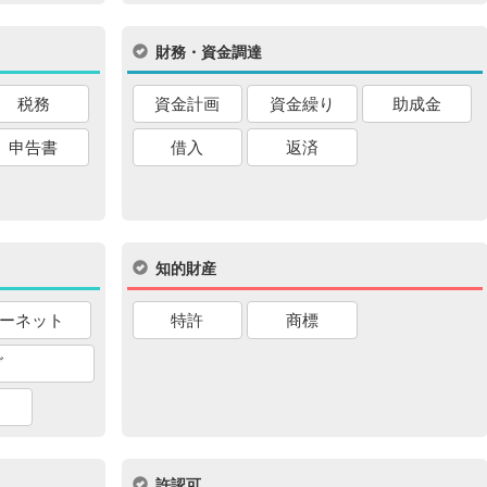
財務・資金調達
税務
資金計画
資金繰り
助成金
申告書
借入
返済
知的財産
ーネット
特許
商標
グ
許認可