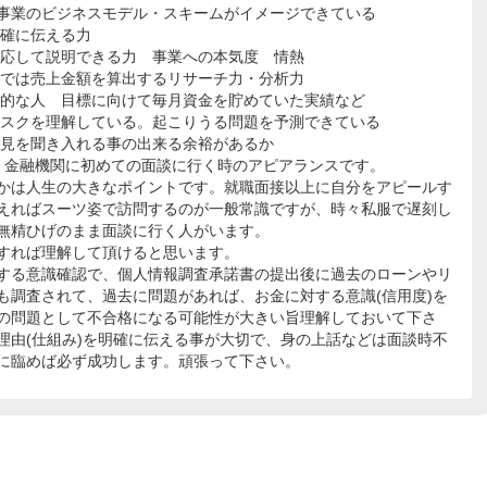
分の事業のビジネスモデル・スキームがイメージできている
明確に伝える力
対応して説明できる力 事業への本気度 情熱
階では売上金額を算出するリサーチ力・分析力
力的な人 目標に向けて毎月資金を貯めていた実績など
リスクを理解している。起こりうる問題を予測できている
意見を聞き入れる事の出来る余裕があるか
、金融機関に初めての面談に行く時のアピアランスです。
かは人生の大きなポイントです。就職面接以上に自分をアピールす
えればスーツ姿で訪問するのが一般常識ですが、時々私服で遅刻し
無精ひげのまま面談に行く人がいます。
すれば理解して頂けると思います。
する意識確認で、個人情報調査承諾書の提出後に過去のローンやリ
も調査されて、過去に問題があれば、お金に対する意識(信用度)を
の問題として不合格になる可能性が大きい旨理解しておいて下さ
理由(仕組み)を明確に伝える事が大切で、身の上話などは面談時不
に臨めば必ず成功します。頑張って下さい。