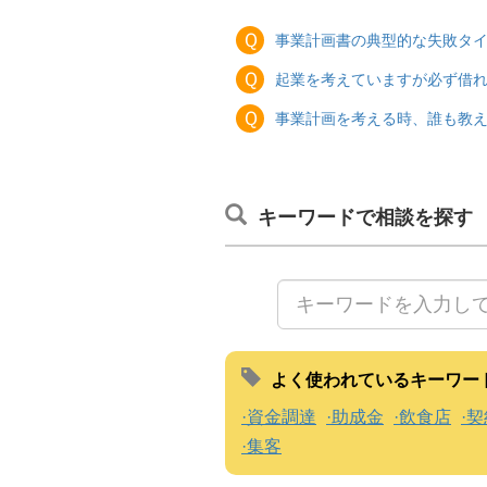
Ｑ
事業計画書の典型的な失敗タ
Ｑ
起業を考えていますが必ず借
Ｑ
事業計画を考える時、誰も教
キーワードで相談を探す
よく使われているキーワー
資金調達
助成金
飲食店
契
集客