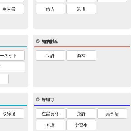
申告書
借入
返済
知的財産
ーネット
特許
商標
グ
許認可
取締役
在留資格
免許
薬事法
介護
実習生