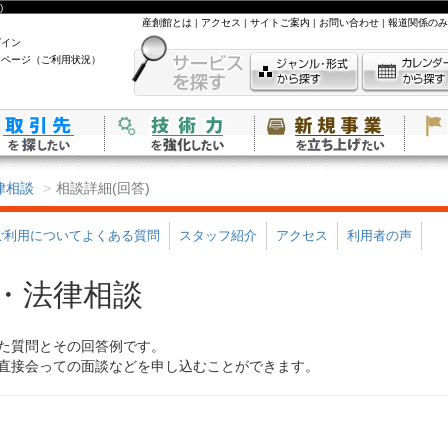
)
産創館とは
|
アクセス
|
サイトご案内
|
お問い合わせ
|
報道関係のみ
グイン
イページ（ご利用状況）
律相談
相談詳細(回答)
ご利用についてよくある質問
スタッフ紹介
アクセス
利用者の声
・法律相談
た質問とその回答例です。
直接会っての面談などを申し込むことができます。