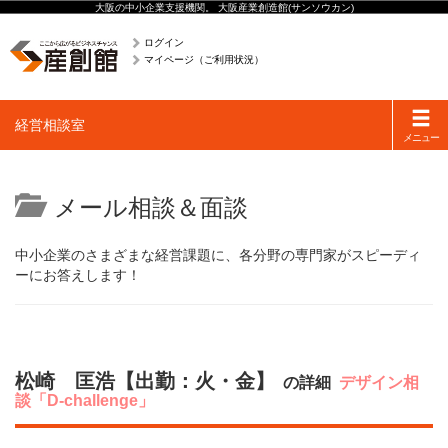
大阪の中小企業支援機関。 大阪産業創造館(サンソウカン)
ログイン
マイページ（ご利用状況）
Toggle
経営相談室
navigati
メニュー
メール相談＆面談
中小企業のさまざまな経営課題に、各分野の専門家がスピーディ
ーにお答えします！
松崎 匡浩【出勤：火・金】
の詳細
デザイン相
談「D-challenge」