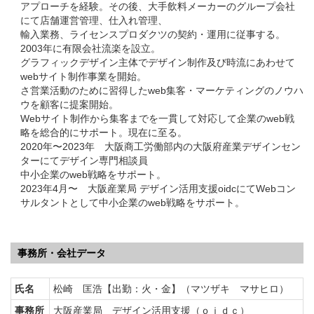
アプローチを経験。その後、大手飲料メーカーのグループ会社
にて店舗運営管理、仕入れ管理、
輸入業務、ライセンスプロダクツの契約・運用に従事する。
2003年に有限会社流楽を設立。
グラフィックデザイン主体でデザイン制作及び時流にあわせて
webサイト制作事業を開始。
さ営業活動のために習得したweb集客・マーケティングのノウハ
ウを顧客に提案開始。
Webサイト制作から集客までを一貫して対応して企業のweb戦
略を総合的にサポート。現在に至る。
2020年〜2023年 大阪商工労働部内の大阪府産業デザインセン
ターにてデザイン専門相談員
中小企業のweb戦略をサポート。
2023年4月〜 大阪産業局 デザイン活用支援oidcにてWebコン
サルタントとして中小企業のweb戦略をサポート。
事務所・会社データ
氏名
松崎 匡浩【出勤：火・金】（マツザキ マサヒロ）
事務所
大阪産業局 デザイン活用支援（ｏｉｄｃ）