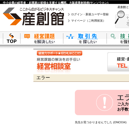
中小企業の経営者・起業家の皆様を支援する機関。大阪産業創造館(サンソウカン)
産創館と
ログイン・新規ユーザー登録
マイページ（ご利用状況）
エラー
ご入力
お手数
先生が見つかりませんでした (ONC034)