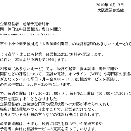
2010年10月13日
大阪産業創造館
----------------------------------------------------------
企業経営者・起業予定者対象
間・休日無料経営相談」窓口を開設
://www.sansokan.jp/akinai/yakan.html
----------------------------------------------------------
市の中小企業支援拠点「大阪産業創造館」の経営相談室(あきない・えーど)
月より夜間・休日にも起業・経営相談窓口(無料)を開設します。
に伴い、本日より予約を受け付けます。
相談室（あきないえーど）では、経営や起業、資金調達、海外展開や
開拓などの課題について、面談や電話、オンライン（WEB）や専門家の派遣
ざまなスタイルで平日（月～金 9:00～17:30)に相談サービスを実施し、
の面談件数は、 300件～350件に上ります。
で、毎週金曜日（17：30～21：00）と、毎月第1土曜日（10：00～17:30）
窓口を開設することとなりました。
企業経営者には急激な円高や経済状況への対応が求められており、
幅広い相談環境をつくり出すことで、経営者だけでなく、
を考えている会社員の方々などの課題解決にも対応します。
産業創造館は、今後も、経営に課題を持つ中小企業経営者や
予定者に向けた相談サービスの充実を図ってまいります。