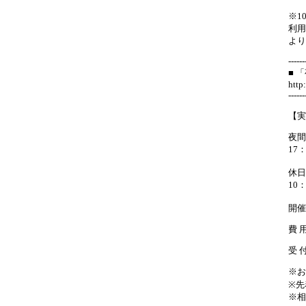
※1
利用
より
------
■ 
http
------
【実
夜間
17
休日
10
開催
費 
受 付
※お
※先
※相