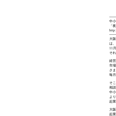
------
中小
「夜
http
------
大阪
は、
11
それ
経営
市場
さま
毎月
そこ
相談
中小
より
起業
大阪
起業