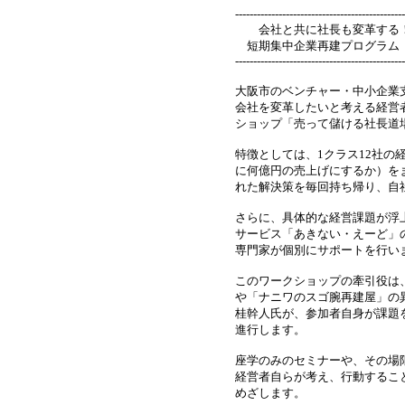
-----------------------------------------------
会社と共に社長も変革する！
短期集中企業再建プログラム
-----------------------------------------------
大阪市のベンチャー・中小企業
会社を変革したいと考える経営
ショップ「売って儲ける社長道
特徴としては、1クラス12社の
に何億円の売上げにするか）を
れた解決策を毎回持ち帰り、自
さらに、具体的な経営課題が浮
サービス「あきない・えーど」
専門家が個別にサポートを行い
このワークショップの牽引役は
や「ナニワのスゴ腕再建屋」の
桂幹人氏が、参加者自身が課題
進行します。
座学のみのセミナーや、その場
経営者自らが考え、行動するこ
めざします。