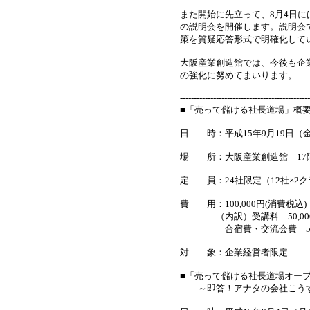
また開始に先立って、8月4日
の説明会を開催します。説明会
策を質疑応答形式で明確化して
大阪産業創造館では、今後も企
の強化に努めてまいります。
-----------------------------------------------
■「売って儲ける社長道場」概
日 時：平成15年9月19日（金
場 所：大阪産業創造館 17
定 員：24社限定（12社×2
費 用：100,000円(消費税込)
（内訳）受講料 50,00
合宿費・交流会費 50,00
対 象：企業経営者限定
■「売って儲ける社長道場オー
～即答！アナタの会社こうす