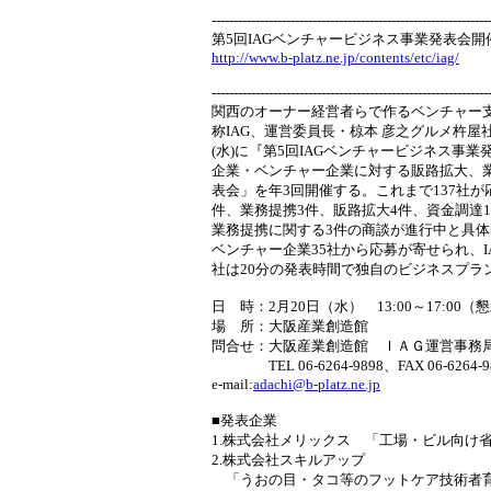
---------------------------------------------------------------
第5回IAGベンチャービジネス事業発表会開
http://www.b-platz.ne.jp/contents/etc/iag/
---------------------------------------------------------------
関西のオーナー経営者らで作るベンチャー
称IAG、運営委員長・椋本 彦之グルメ杵屋社
(水)に『第5回IAGベンチャービジネス事
企業・ベンチャー企業に対する販路拡大、
表会」を年3回開催する。これまで137社が
件、業務提携3件、販路拡大4件、資金調達
業務提携に関する3件の商談が進行中と具
ベンチャー企業35社から応募が寄せられ、
社は20分の発表時間で独自のビジネスプラ
日 時：2月20日（水） 13:00～17:00（懇親会
場 所：大阪産業創造館
問合せ：大阪産業創造館 ＩＡＧ運営事務
TEL 06-6264-9898、FAX 06-6264-9
e-mail:
adachi@b-platz.ne.jp
■発表企業
1.株式会社メリックス 「工場・ビル向け
2.株式会社スキルアップ
「うおの目・タコ等のフットケア技術者