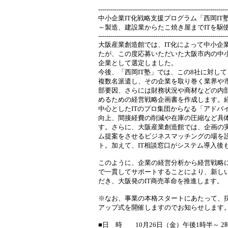
---------------------------------------------------------------
中小企業IT化戦略支援プログラム「西岡IT
～製造、建設業からたこ焼き屋までITを駆
---------------------------------------------------------------
大阪産業創造館では、IT化によって中小企
たが、この度応募いただいた大阪市内の中小
企業として選定しました。
今後、「西岡IT塾」では、この8社に対し
複数名派遣し、その企業を取り巻く業界や
部要因、さらには財務状況や商材などの内部
めるための経営戦略企画書を作成します。
中心としたITのプロ集団からなる「アドバ
向上、間接経費の削減や在庫の圧縮など具
す。さらに、大阪産業創造館では、企画の実
ム提案をさせるビジネスマッチングの場を
ト。加えて、IT相談窓口がシステム導入後
このように、企業の経営分析から経営戦略に
で一貫してサポートすることにより、新しい
だき、大阪発のIT商売革命を推進します。
※なお、事業の本格スタートにあたって、採
アップ式を開催しますのでお知らせします
■日 時 10月26日（金）午