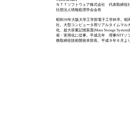
ＮＴＴソフトウェア株式会社 代表取締役
社団法人情報処理学会会長
昭和39年大阪大学工学部電子工学科卒。昭
社。大型コンピュータ用リアルタイムマル
化、超大容量記憶装置(Mass Storage 
発・実用化に従事。平成元年 理事NTTソ
務取締役技術開発本部長。平成９年６月よ