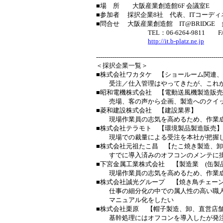
■場 所 大阪産業創造館6F 会議室E
■参加者 採択企業8社 代表、ITコーデ
■問合せ 大阪産業創造館 IT@BRIDG
TEL：06-6264-9811 FAX：06
http://it.b-platz.ne.jp
---------------------------------------------------------------
＜採択企業一覧＞
■株式会社ワカタケ 【ショールーム関連
受注／仕入管理はやってきたが、これか
■昭和電機株式会社 【電動送風機製造販
売場、客の声から企画、製造へのクイック
■菱和建設株式会社 【建設業界】
現場作業員の志気を高めるため、作業成
■株式会社テラモト 【環境製品製造販売】
現場での裁量による受注を本社が把握
■株式会社元祖たこ昌 【たこ焼き製造、
すでに導入済みのオフコンのメンテに掛
■下宮金属工業株式会社 【製造業 (缶製品
現場作業員の志気を高めるため、作業成
■株式会社誠光グループ 【焼き鳥チェー
仕事の細分化の中での属人性の高い職人仕
マニュアル化をしたい
■株式会社栗原 【帽子製造、卸、直営店
基幹処理にはオフコンを導入したが発注、