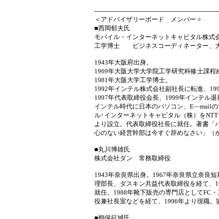
---------------------------------------------------------------
＜アドバイザリーボード メンバー＞
■西岡郁夫氏
モバイル・インターネットキャピタル株式
工学博士 ビジネスコーディネーター、
1943年大阪府出身。
1969年大阪大学大学院工学研究科修士課
1981年大阪大学工学博士。
1992年インテル株式会社副社長に転進、19
1997年代表取締役会長、1999年インテル退
インテル時代に日本のパソコン、E―mail
ル･インターネットキャピタル（株）をNT
より設立。代表取締役社長に就任。著書「パ
心のない経営幹部は今すぐ辞めなさい」（
■丸川博雄氏
株式会社ダン 常務取締役
1943年奈良県出身。1967年奈良県立奈
理部長、ダスキン共益代表取締役を経て、1
就任。1988年靴下販売の専門店としてFC
役兼社長室などを経て、1996年より現職
■鶴保征城氏