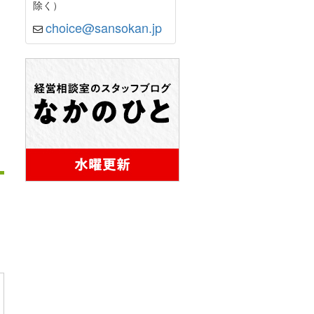
除く）
choice@sansokan.jp