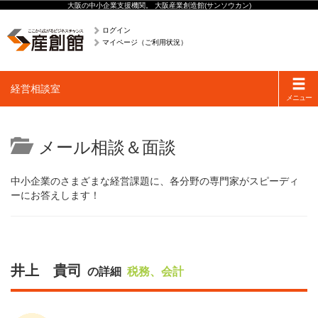
大阪の中小企業支援機関。 大阪産業創造館(サンソウカン)
ログイン
マイページ（ご利用状況）
Toggle
経営相談室
navigati
メニュー
メール相談＆面談
中小企業のさまざまな経営課題に、各分野の専門家がスピーディ
ーにお答えします！
井上 貴司
の詳細
税務、会計