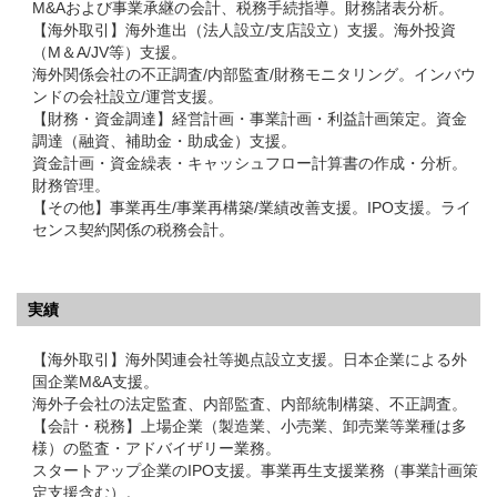
M&Aおよび事業承継の会計、税務手続指導。財務諸表分析。
【海外取引】海外進出（法人設立/支店設立）支援。海外投資
（M＆A/JV等）支援。
海外関係会社の不正調査/内部監査/財務モニタリング。インバウ
ンドの会社設立/運営支援。
【財務・資金調達】経営計画・事業計画・利益計画策定。資金
調達（融資、補助金・助成金）支援。
資金計画・資金繰表・キャッシュフロー計算書の作成・分析。
財務管理。
【その他】事業再生/事業再構築/業績改善支援。IPO支援。ライ
センス契約関係の税務会計。
実績
【海外取引】海外関連会社等拠点設立支援。日本企業による外
国企業M&A支援。
海外子会社の法定監査、内部監査、内部統制構築、不正調査。
【会計・税務】上場企業（製造業、小売業、卸売業等業種は多
様）の監査・アドバイザリー業務。
スタートアップ企業のIPO支援。事業再生支援業務（事業計画策
定支援含む）。