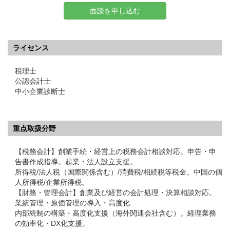
面談を申し込む
ライセンス
税理士
公認会計士
中小企業診断士
重点取扱分野
【税務会計】創業手続・経営上の税務会計相談対応。申告・申
告書作成指導。起業・法人設立支援。
所得税/法人税（国際関係含む）/消費税/相続税等税金。中国の個
人所得税/企業所得税。
【財務・管理会計】創業及び経営の会計処理・決算相談対応。
業績管理・原価管理の導入・高度化
内部統制の構築・高度化支援（海外関連会社含む）。経理業務
の効率化・DX化支援。