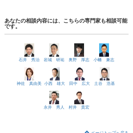
あなたの相談内容には、こちらの専門家も相談可能
です。
石井 秀治
岩城 研祐
奥野 厚志
小幡 兼志
神佐 真由美
小西 雄大
田中 広大
土谷 浩基
永井 秀人
村井 貴宏
ページトップへ戻る