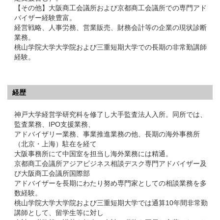
【その他】大阪商工会議所および京都商工会議所での専門アド
バイザー経験豊富。
経営戦略、人事労務、営業販売、財務会計等の企業の現状診断
業務。
桃山学院大学大学院および三重短期大学での長期の非常勤講師
経験。
経歴
神戸大学経営学研究科を修了し大手監査法人入所。同所では、
監査業務、IPO支援業務、
アドバイザリー業務、事業推進業務の他、長期の海外事務所
（北京・上海）駐在を経て
大阪事務所にて中国室を担当し海外業務には精通。
京都商工会議所アジアビジネス相談デスク専門アドバイザー及
び大阪商工会議所国際部
アドバイザーを長期にわたり努め専門家としての相談業務を多
数経験。
桃山学院大学大学院および三重短期大学では通算10年間非常勤
講師として、留学生等に対し