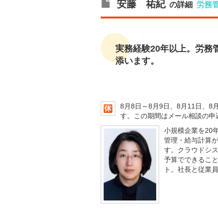
安藤 祐紀
の詳細
労務
実務経験20年以上。労務
添います。
8月8日～8月9日、8月11日、8
す。この期間はメール相談の申
小規模企業を20
管理・給与計算
す。クラウドシ
予算でできること
ト。社長と従業