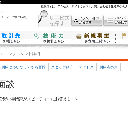
)
産創館とは
|
アクセス
|
サイトご案内
|
お問い合わせ
|
報道関係のみ
グイン
イページ（ご利用状況）
コンサルタント詳細
ご利用についてよくある質問
スタッフ紹介
アクセス
利用者の声
面談
分野の専門家がスピーディーにお答えします！