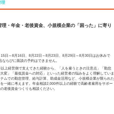
管理
管理・年金・老後資金、小規模企業の「困った」に寄り
月15日～8月16日、8月22日～8月23日、8月29日～8月30日はお休みで
込ならびに面談の予約はできません。
年以上経営側で支えてきた経験から、「人を雇うときの注意点」「勤怠
が大変」「最低賃金への対応」といった経営者の悩みをよく理解してい
ステムでの勤怠管理、給与計算、助成金活用など、小規模企業が限られ
を一緒に考えます。年金相談2,000件以上の経験で高齢者雇用をサポー
員の老後資金つくりも相談ください。