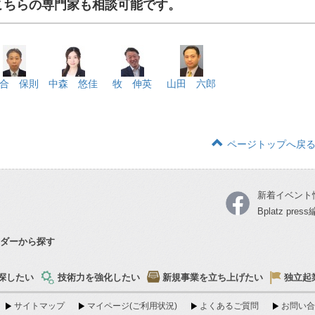
こちらの専門家も相談可能です。
合 保則
中森 悠佳
牧 伸英
山田 六郎
ページトップへ戻
新着イベント
Bplatz pre
ダーから探す
探したい
技術力を強化したい
新規事業を立ち上げたい
独立起
サイトマップ
マイページ(ご利用状況)
よくあるご質問
お問い合