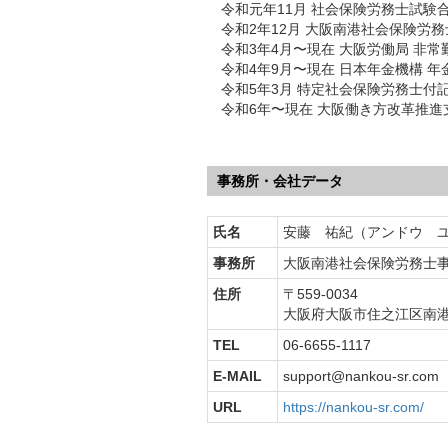
令和元年11月 社会保険労務士試験
令和2年12月 大阪南港社会保険労
令和3年4月〜現在 大阪労働局 非常
令和4年9月〜現在 日本年金機構 年
令和5年3月 特定社会保険労務士付
令和6年〜現在 大阪働き方改革推進
事務所・会社データ
氏名
安藤 祐紀（アンドウ 
事務所
大阪南港社会保険労務士
住所
〒559-0034
大阪府大阪市住之江区南
TEL
06-6655-1117
E-MAIL
support@nankou-sr.com
URL
https://nankou-sr.com/