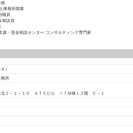
合格
務士事務所開業
勤職員
金相談員
記
支援・賃金相談センター コンサルティング専門家
ユキ）
事務所
港北２－１－１０ ＡＴＣビル ＩＴＭ棟１２階 Ｃ－１