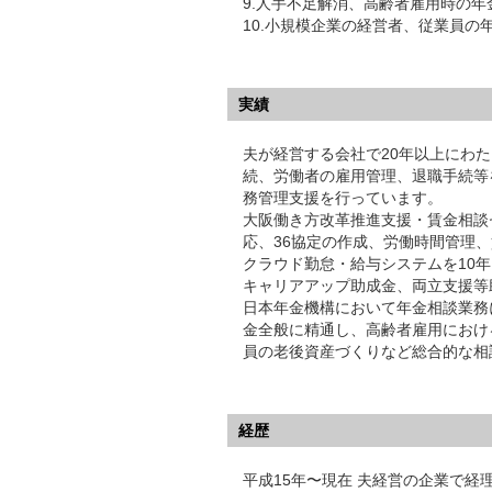
9.人手不足解消、高齢者雇用時の
10.小規模企業の経営者、従業員の
実績
夫が経営する会社で20年以上にわ
続、労働者の雇用管理、退職手続等
務管理支援を行っています。
大阪働き方改革推進支援・賃金相談
応、36協定の作成、労働時間管理
クラウド勤怠・給与システムを10
キャリアアップ助成金、両立支援等
日本年金機構において年金相談業務に
金全般に精通し、高齢者雇用におけ
員の老後資産づくりなど総合的な相
経歴
平成15年〜現在 夫経営の企業で経