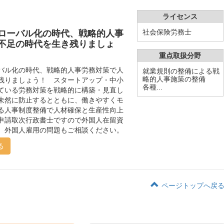
ライセンス
社会保険労務士
ローバル化の時代、戦略的人事
不足の時代を生き残りましょ
重点取扱分野
バル化の時代、戦略的人事労務対策で人
就業規則の整備による戦
略的人事施策の整備
残りましょう！ スタートアップ・中小
各種...
ている労務対策を戦略的に構築・見直し
未然に防止するとともに、働きやすくモ
る人事制度整備で人材確保と生産性向上
申請取次行政書士ですので外国人在留資
。外国人雇用の問題もご相談ください。
る
ページトップへ戻