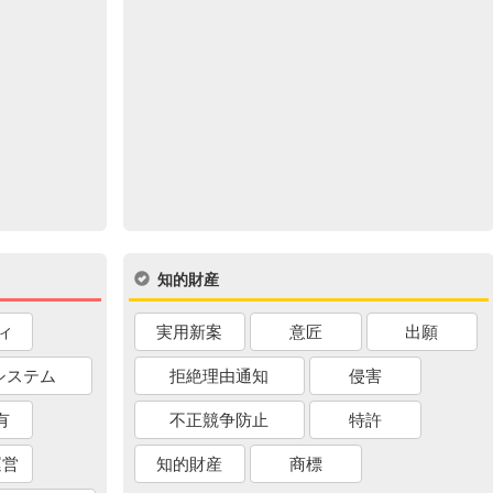
知的財産
ィ
実用新案
意匠
出願
システム
拒絶理由通知
侵害
有
不正競争防止
特許
運営
知的財産
商標