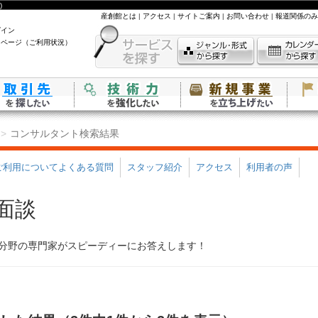
)
産創館とは
|
アクセス
|
サイトご案内
|
お問い合わせ
|
報道関係のみ
グイン
イページ（ご利用状況）
コンサルタント検索結果
ご利用についてよくある質問
スタッフ紹介
アクセス
利用者の声
面談
分野の専門家がスピーディーにお答えします！