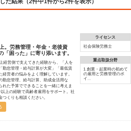
した結果（2件中1件から2件を表示）
ライセンス
社会保険労務士
以上。労務管理・年金・老後資
の「困った」に寄り添います。
重点取扱分野
以上経営側で支えてきた経験から、「人を
「勤怠管理・給与計算が大変」「最低賃
1.創業・起業時の初めて
の雇用と労務管理のポ
た経営者の悩みをよく理解しています。
イ...
の勤怠管理、給与計算、助成金活用な
られた予算でできることを一緒に考えま
0件以上の経験で高齢者雇用をサポート。社
金つくりも相談ください。
る