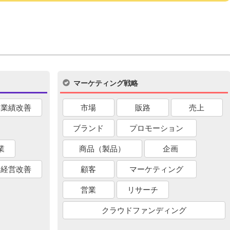
マーケティング戦略
業績改善
市場
販路
売上
ブランド
プロモーション
業
商品（製品）
企画
経営改善
顧客
マーケティング
営業
リサーチ
クラウドファンディング